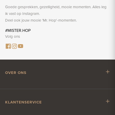
Goede gesprekken, gezelligheid, mooie momenten. Alles leg
ik vast op Instagram.
Deel ook jouw mooie 'Mr. Hop'-momenten.
#MISTER.HOP
Volg ons
OVER ONS
Mr. Hop
Samenwerken met Mr. Hop
Vacatures
KLANTENSERVICE
Impressum