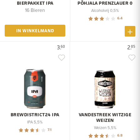
BIERPAKKET IPA
PÕHJALA PRENZLAUER 0
16 Bieren
Alcoholvrij 0,5%
6.4
IN WINKELMAND
3.
2.
60
85
BREWDISTRICT24 IPA
VANDESTREEK WITZIGE
WEIZEN
IPA 5,5%
Weizen 5,5%
7.1
6.8