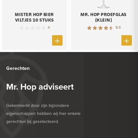
MISTER HOP BIER
MR. HOP PROEFGLAS
VILTJES 10 STUKS
(KLEIN)
0
8.5
Gerechten
Mr. Hop adviseert
Gekenmerkt door zijn bijzondere
eigenschappen hebben wij hier enkele
gerechten bij geselecteerd.
HEERLIJK BIJ
BARBECUE
HEERLIJK BIJ
GEFRITUURDE SNACKS