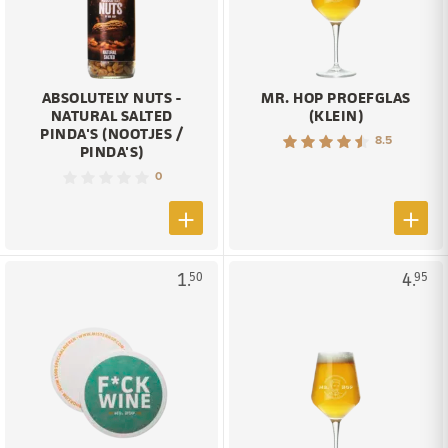
ABSOLUTELY NUTS -
MR. HOP PROEFGLAS
NATURAL SALTED
(KLEIN)
PINDA'S (NOOTJES /
8.5
PINDA'S)
0
1.
4.
50
95