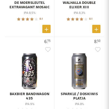
DE MOERSLEUTEL
WALHALLA DOUBLE
EXTRAVAGANT MOSAIC
ELIXER XIII
IPA 8,5%
IPA 8,3%
8.1
8.1
6.
8.
75
50
BAXBIER BANDWAGON
SPARKLE / DOSKIWIS
435
PLATJA
IPA 9%
IPA 8%