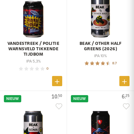
VANDESTREEK / POLITIE
BEAK / OTHER HALF
WARNSVELD TIKKENDE
GREENS (2026)
TIJDBOM
IPA 10%
IPA 5,3%
8.7
0
10.
6.
50
25
NIEUW
NIEUW