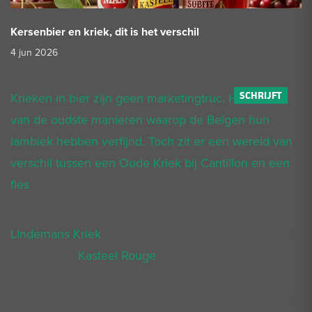
Kersenbier en kriek, dit is het verschil
4 jun 2026
Krieken in bier zijn geen marketingtruc. Het is een
van de oudste manieren waarop de Belgen hun
lambiek hebben verfijnd. Toch zit er een wereld van
verschil tussen een Oude Kriek bij Cantillon en een
fles
Lindemans Kriek
, en weer een andere wereld tussen
die twee en
Kasteel Rouge
. Wij hebben allerlei
verschillende stijlen kersenbier, van de zuurdere
tonen door krieken (zuurdere kersen) tot de zoetere