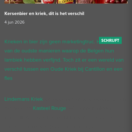
Kersenbier en kriek, dit is het verschil
4 jun 2026
Krieken in bier zijn geen marketingtruc. Het is een
van de oudste manieren waarop de Belgen hun
lambiek hebben verfijnd. Toch zit er een wereld van
verschil tussen een Oude Kriek bij Cantillon en een
fles
Lindemans Kriek
, en weer een andere wereld tussen
die twee en
Kasteel Rouge
. Wij hebben allerlei
verschillende stijlen kersenbier, van de zuurdere
tonen door krieken (zuurdere kersen) tot de zoetere