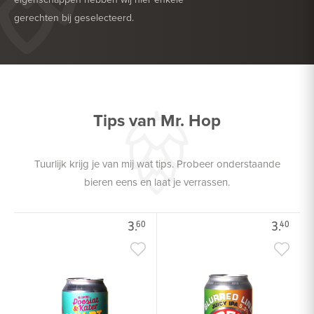
gerechten bij geselecteerd.
HEERLIJK BIJ
BARBECUE
HEERLIJK BIJ
GEFRITUURDE SNACKS
Tips van Mr. Hop
Tuurlijk krijg je van mij wat tips. Probeer onderstaande
bieren eens en laat je verrassen.
3.
3.
60
40