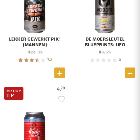
LEKKER GEWERKT PIK!
DE MOERSLEUTEL
(MANNEN)
BLUEPRINTS: UFO
Tripel 8%
IPA 6%
7.2
0
4.
20
MR HOP
TIP