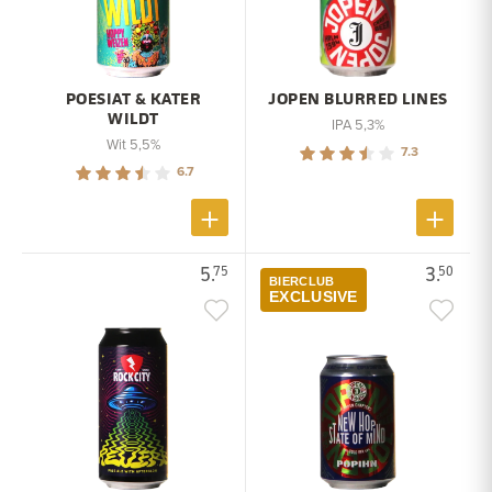
POESIAT & KATER
JOPEN BLURRED LINES
WILDT
IPA 5,3%
Wit 5,5%
7.3
6.7
5.
3.
75
50
BIERCLUB
EXCLUSIVE