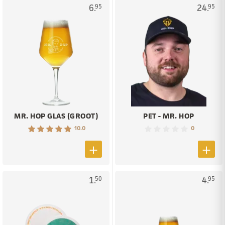
6.
24.
95
95
MR. HOP GLAS (GROOT)
PET - MR. HOP
10.0
0
1.
4.
50
95