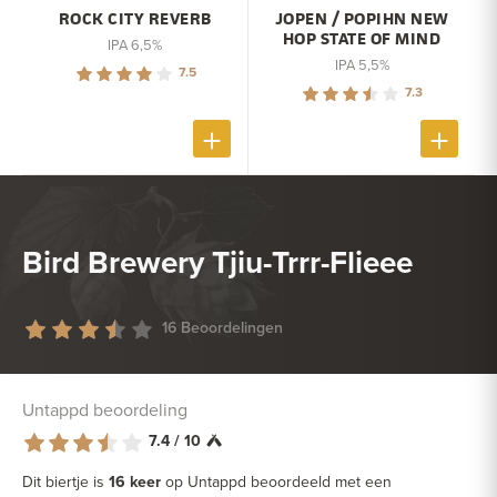
ROCK CITY REVERB
JOPEN / POPIHN NEW
HOP STATE OF MIND
IPA 6,5%
IPA 5,5%
7.5
7.3
Bird Brewery Tjiu-Trrr-Flieee
16 Beoordelingen
Untappd beoordeling
7.4 / 10
Dit biertje is
16 keer
op Untappd beoordeeld met een