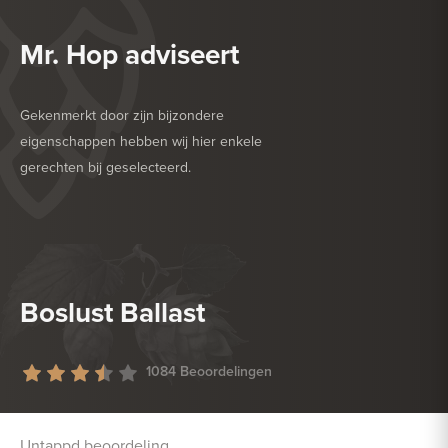
Mr. Hop adviseert
Gekenmerkt door zijn bijzondere
eigenschappen hebben wij hier enkele
gerechten bij geselecteerd.
HEERLIJK BIJ
BARBECUE
HEERLIJK BIJ
GEVOGELTE
Boslust Ballast
1084 Beoordelingen
Untappd beoordeling