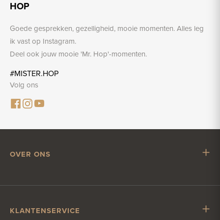
HOP
Goede gesprekken, gezelligheid, mooie momenten. Alles leg
ik vast op Instagram.
Deel ook jouw mooie 'Mr. Hop'-momenten.
#MISTER.HOP
Volg ons
OVER ONS
Mr. Hop
Samenwerken met Mr. Hop
Vacatures
KLANTENSERVICE
Impressum