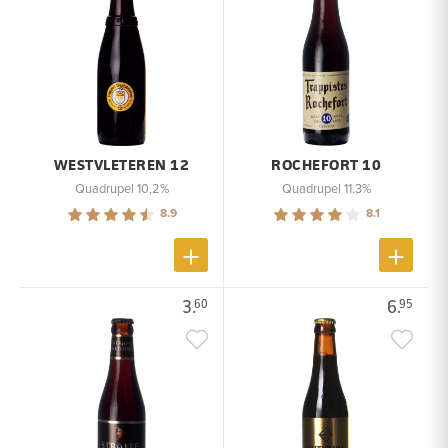
WESTVLETEREN 12
ROCHEFORT 10
Quadrupel 10,2%
Quadrupel 11.3%
8.9
8.1
3.
6.
60
95