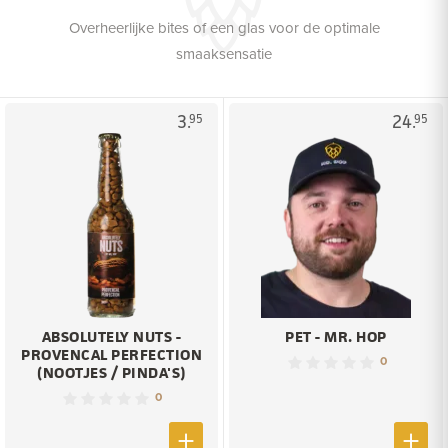
Overheerlijke bites of een glas voor de optimale
smaaksensatie
3.
24.
95
95
ABSOLUTELY NUTS -
PET - MR. HOP
PROVENCAL PERFECTION
0
(NOOTJES / PINDA'S)
0