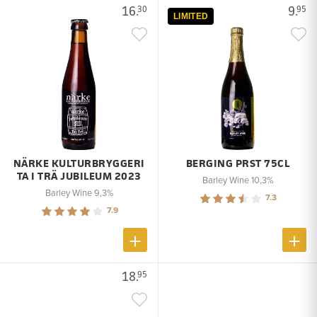
16.
9.
30
95
LIMITED
NÄRKE KULTURBRYGGERI
BERGING PRST 75CL
TA I TRÄ JUBILEUM 2023
Barley Wine 10,3%
Barley Wine 9,3%
7.3
7.9
18.
95