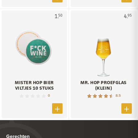
1.
4.
50
95
MISTER HOP BIER
MR. HOP PROEFGLAS
VILTJES 10 STUKS
(KLEIN)
0
8.5
Gerechten