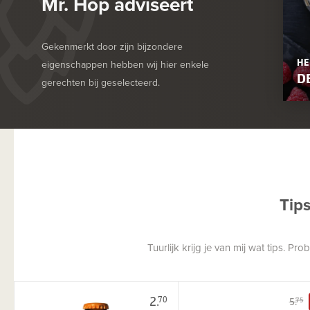
Mr. Hop adviseert
Gekenmerkt door zijn bijzondere
HE
eigenschappen hebben wij hier enkele
D
gerechten bij geselecteerd.
Tip
Tuurlijk krijg je van mij wat tips. P
2.
70
5.
75