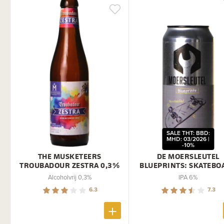
SALE THT: BBD:
MHD: 03/2026 |
-10%
THE MUSKETEERS
DE MOERSLEUTEL
TROUBADOUR ZESTRA 0,3%
BLUEPRINTS: SKATEBO
Alcoholvrij 0,3%
IPA 6%
6.3
7.3