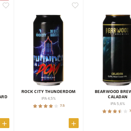
ROCK CITY THUNDERDOM
BEARWOOD BRE
ARD
CALADAN
IPA 4,5%
IPA 5,6%
7.5
7