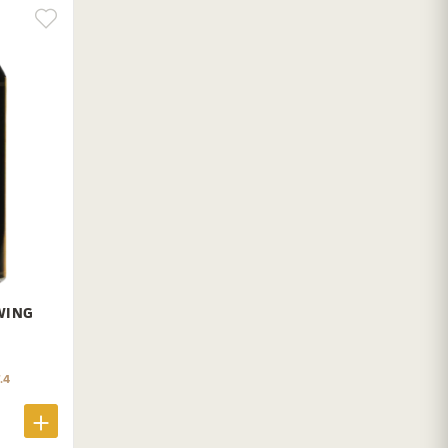
WING
.4