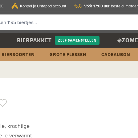
Vóór 17:00 uur
BE
Koppel je Untappd account
besteld, morgen
BIERPAKKET
☀️ZOME
ZELF SAMENSTELLEN
BIERSOORTEN
GROTE FLESSEN
CADEAUBON
le, krachtige
e je verwarmt