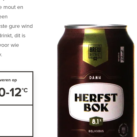
re mout en
 een
rste gure wind
inkt, dit is
voor wie
y.
veren op
0-12