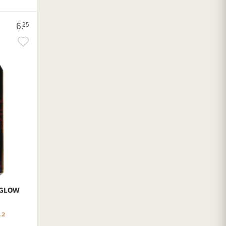
6.
25
RGLOW
.2