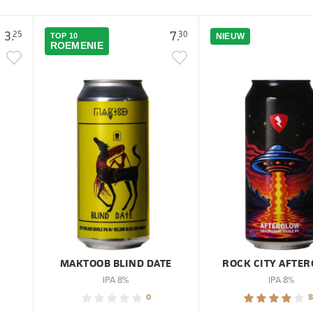
3.
7.
25
30
TOP 10
NIEUW
ROEMENIE
MAKTOOB BLIND DATE
ROCK CITY AFTE
IPA 8%
IPA 8%
0
8