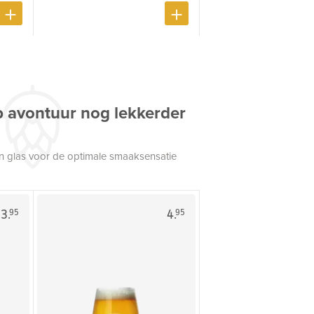
p avontuur nog lekkerder
een glas voor de optimale smaaksensatie
3.
4.
95
95