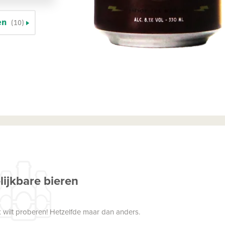
en
(10)
lijkbare bieren
 wilt proberen! Hetzelfde maar dan anders.