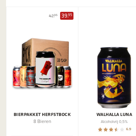
39.
95
42.
95
BIERPAKKET HERFSTBOCK
WALHALLA LUNA
8 Bieren
Alcoholvrij 0,5%
6.9