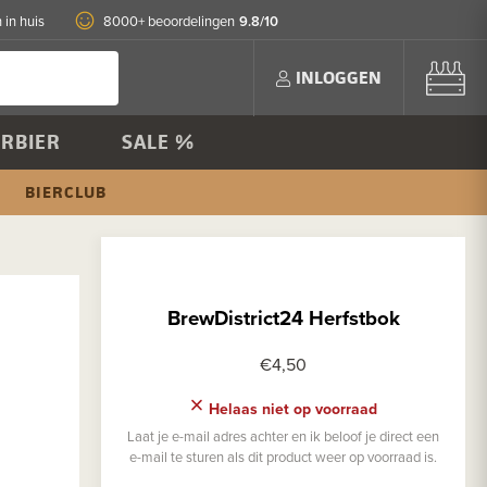
9.8/10
 in huis
8000+ beoordelingen
INLOGGEN
RBIER
SALE %
BIERCLUB
BrewDistrict24 Herfstbok
€4,50
Helaas niet op voorraad
Laat je e-mail adres achter en ik beloof je direct een
e-mail te sturen als dit product weer op voorraad is.