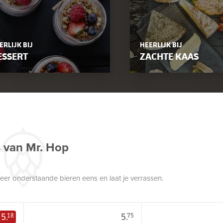
ERLIJK BIJ
HEERLIJK BIJ
ESSERT
ZACHTE KAAS
s van Mr. Hop
robeer onderstaande bieren eens en laat je verrassen.
5.
5.
18
75