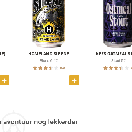
JE)
HOMELAND SIRENE
KEES OATMEAL S
Blond 6,4%
Stout 5%
6.8
7
p avontuur nog lekkerder