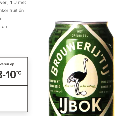
erij ’t IJ met
ker fruit én
n
d en
veren op
8-10