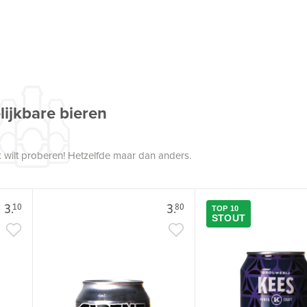
lijkbare bieren
 wilt proberen! Hetzelfde maar dan anders.
3.
3.
10
80
TOP 10
STOUT