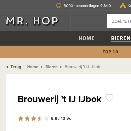
9.8/10
8000+ beoordelingen
K
HOME
BIEREN
TOP 10
Terug
Home
Bieren
Brouwerij 't IJ IJbok
Brouwerij 't IJ IJbok
6.8 / 10