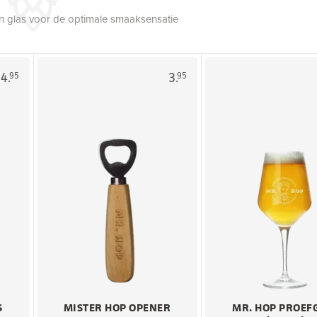
een glas voor de optimale smaaksensatie
4.
3.
95
95
S
MISTER HOP OPENER
MR. HOP PROEF