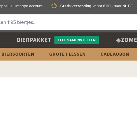
Gratis verzending
oppel je Untappd account
vanaf €60,- naar NL BE
BIERPAKKET
☀️ZOME
ZELF SAMENSTELLEN
BIERSOORTEN
GROTE FLESSEN
CADEAUBON