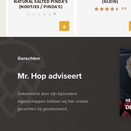
NATURAL SALTED PINDA'S
(KLEIN)
(NOOTJES / PINDA'S)
8.5
0
Gerechten
Mr. Hop adviseert
Gekenmerkt door zijn bijzondere
HE
eigenschappen hebben wij hier enkele
D
gerechten bij geselecteerd.