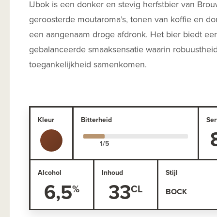
IJbok is een donker en stevig herfstbier van Brouw
geroosterde moutaroma’s, tonen van koffie en don
een aangenaam droge afdronk. Het bier biedt ee
gebalanceerde smaaksensatie waarin robuusthei
toegankelijkheid samenkomen.
Kleur
Bitterheid
Ser
Alcohol
Inhoud
Stijl
6,5
33
BOCK