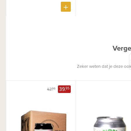
Verge
Zeker weten dat je deze ook
39.
95
42.
95