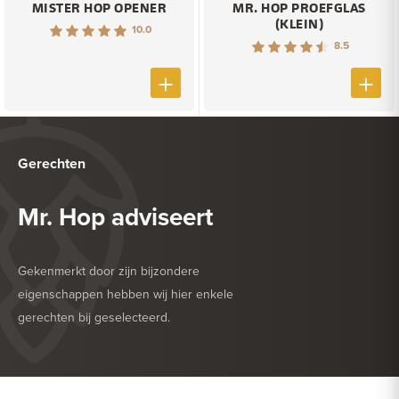
MISTER HOP OPENER
MR. HOP PROEFGLAS
(KLEIN)
10.0
8.5
Gerechten
Mr. Hop adviseert
Gekenmerkt door zijn bijzondere
eigenschappen hebben wij hier enkele
gerechten bij geselecteerd.
HEERLIJK BIJ
GEFRITUURDE SNACKS
HEERLIJK BIJ
SALADE