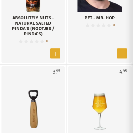
ABSOLUTELY NUTS -
PET - MR. HOP
NATURAL SALTED
0
PINDA'S (NOOTJES /
PINDA'S)
0
3.
4.
95
95