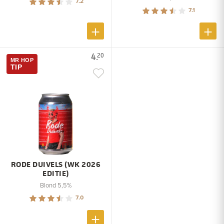
7.2
7.1
4.
20
MR HOP
TIP
RODE DUIVELS (WK 2026
EDITIE)
Blond 5,5%
7.0