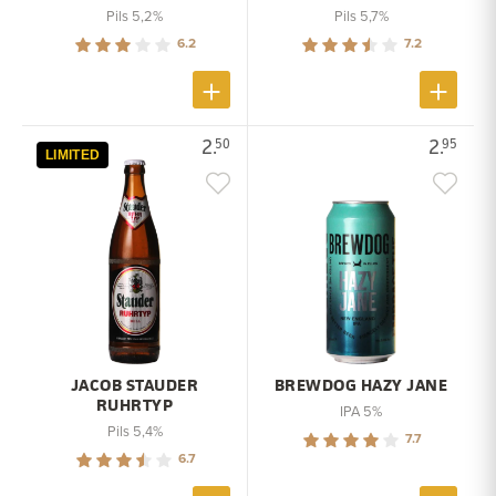
Pils 5,2%
Pils 5,7%
6.2
7.2
2.
2.
50
95
LIMITED
JACOB STAUDER
BREWDOG HAZY JANE
RUHRTYP
IPA 5%
Pils 5,4%
7.7
6.7