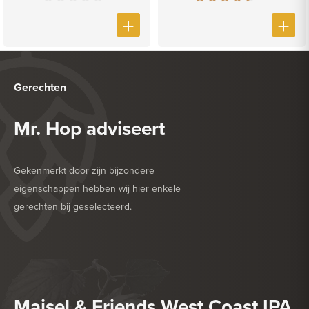
Gerechten
Mr. Hop adviseert
Gekenmerkt door zijn bijzondere
eigenschappen hebben wij hier enkele
gerechten bij geselecteerd.
HEERLIJK BIJ
BARBECUE
HEERLIJK BIJ
GEFRITUURDE SNACKS
Maisel & Friends West Coast IPA