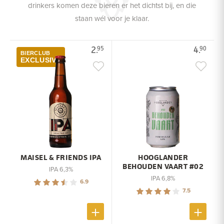
drinkers komen deze bieren er het dichtst bij, en die
staan wél voor je klaar.
2.
4.
95
90
BIERCLUB
EXCLUSIVE
MAISEL & FRIENDS IPA
HOOGLANDER
BEHOUDEN VAART #02
IPA 6,3%
IPA 6,8%
6.9
7.5