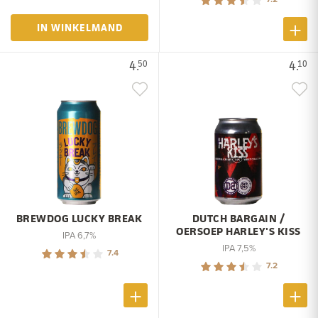
IN WINKELMAND
4.
4.
50
10
BREWDOG LUCKY BREAK
DUTCH BARGAIN /
OERSOEP HARLEY'S KISS
IPA 6,7%
IPA 7,5%
7.4
7.2