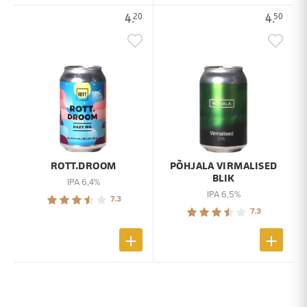
4.
4.
20
50
ROTT.DROOM
PÕHJALA VIRMALISED
BLIK
IPA 6,4%
IPA 6,5%
7.3
7.3