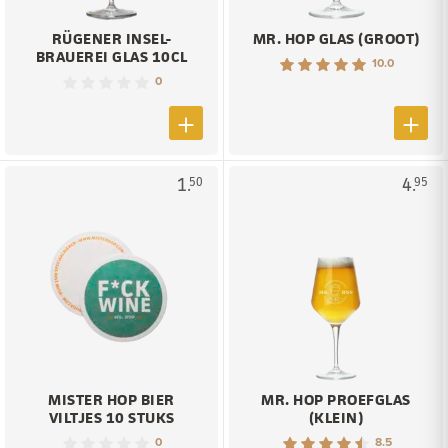
RÜGENER INSEL-
MR. HOP GLAS (GROOT)
BRAUEREI GLAS 10CL
10.0
0
1.
4.
50
95
MISTER HOP BIER
MR. HOP PROEFGLAS
VILTJES 10 STUKS
(KLEIN)
0
8.5