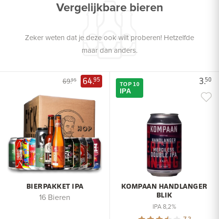
Vergelijkbare bieren
Zeker weten dat je deze ook wilt proberen! Hetzelfde
maar dan anders.
64.
3.
95
50
69.
95
TOP 10
IPA
BIERPAKKET IPA
KOMPAAN HANDLANGER
BLIK
16 Bieren
IPA 8,2%
7.2