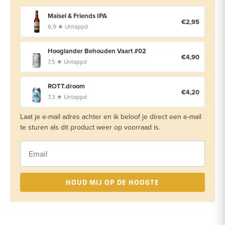
Maisel & Friends IPA
€2,95
6,9 ★ Untappd
Hooglander Behouden Vaart #02
€4,90
7,5 ★ Untappd
ROTT.droom
€4,20
7,3 ★ Untappd
Laat je e-mail adres achter en ik beloof je direct een e-mail
te sturen als dit product weer op voorraad is.
HOUD MIJ OP DE HOOGTE