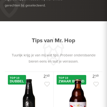
gerechten bij geselecteerd.
HEERLIJK BIJ
PASTA
HEERLIJK BIJ
ROOD VLEES
Tips van Mr. Hop
Tuurlijk krijg je van mij wat tips. Probeer onderstaande
bieren eens en laat je verrassen.
2.
2.
40
49
TOP 10
TOP 10
DUBBEL
ZWAAR BLOND