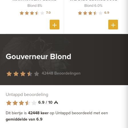
Blond 8%
Blond 6.0%
7.0
6.9
Gouverneur Blond
42448 Beoordelingen
Untappd beoordeling
6.9 / 10
Dit biertje is
42448 keer
op Untappd beoordeeld met een
gemiddelde van 6.9