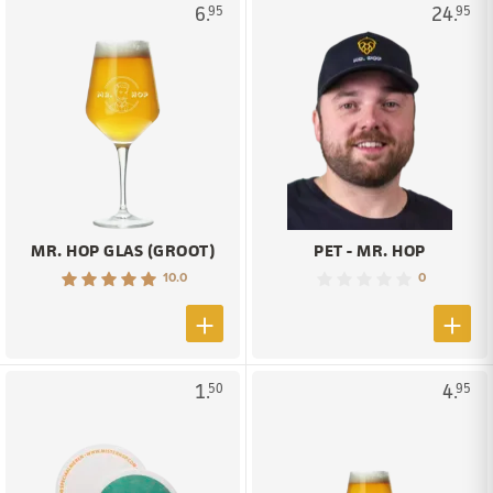
6.
24.
95
95
MR. HOP GLAS (GROOT)
PET - MR. HOP
10.0
0
1.
4.
50
95