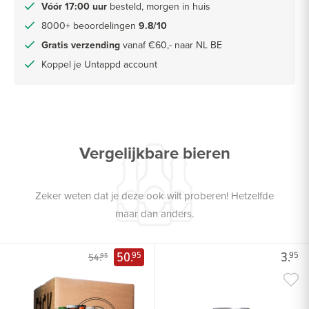
Vóór 17:00 uur
besteld, morgen in huis
8000+ beoordelingen
9.8/10
Gratis verzending
vanaf €60,- naar NL BE
Koppel je Untappd account
Vergelijkbare bieren
Zeker weten dat je deze ook wilt proberen! Hetzelfde
maar dan anders.
50.
3.
95
95
54.
95