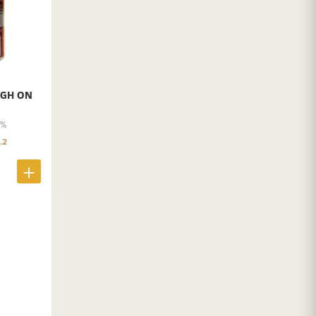
IGH ON
5%
.2