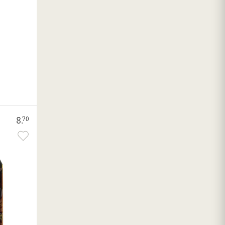
8.
70