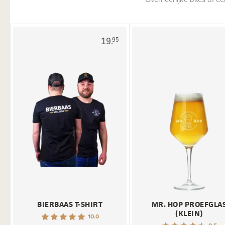
19.
95
BIERBAAS T-SHIRT
MR. HOP PROEFGLA
(KLEIN)
10.0