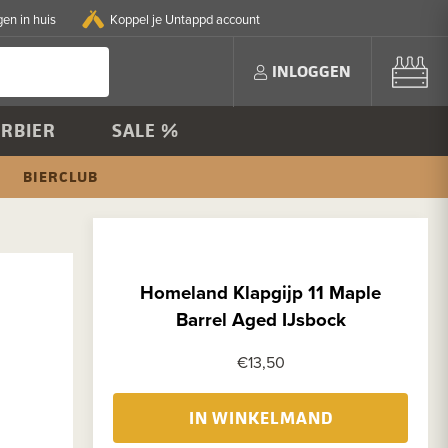
en in huis
Koppel je Untappd account
INLOGGEN
RBIER
SALE %
BIERCLUB
Homeland Klapgijp 11 Maple
Barrel Aged IJsbock
€13,50
IN WINKELMAND