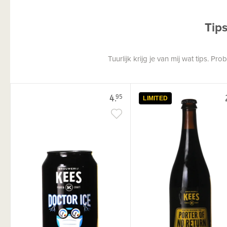
Tip
Tuurlijk krijg je van mij wat tips. P
4.
95
LIMITED