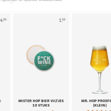
4.
1.
95
50
S
MISTER HOP BIER VILTJES
MR. HOP PROEF
10 STUKS
(KLEIN)