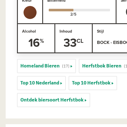
Kleur
Bitterheid
Ser
Alcohol
Inhoud
Stijl
16
33
BOCK - EISB
Homeland Bieren
Herfstbok Bieren
(17)
(
Top 10 Nederland
Top 10 Herfstbok
Ontdek biersoort Herfstbok