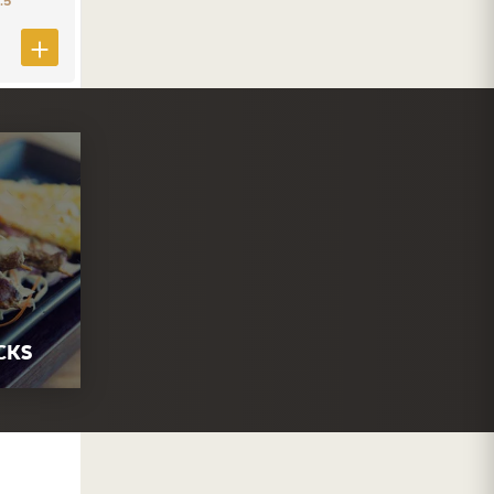
.5
CKS