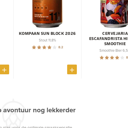
KOMPAAN SUN BLOCK 2026
CERVEJARIA
ESCAFANDRISTA H
Stout 11,8%
SMOOTHIE
8.2
Smoothie Bier 6,
8
p avontuur nog lekkerder
een glas voor de optimale smaaksensatie