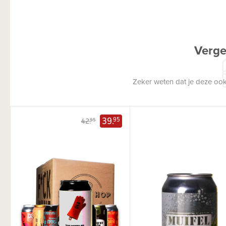
Verge
Zeker weten dat je deze ook
39.
95
42.
95