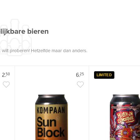
lijkbare bieren
 wilt proberen! Hetzelfde maar dan anders.
2.
6.
50
25
LIMITED