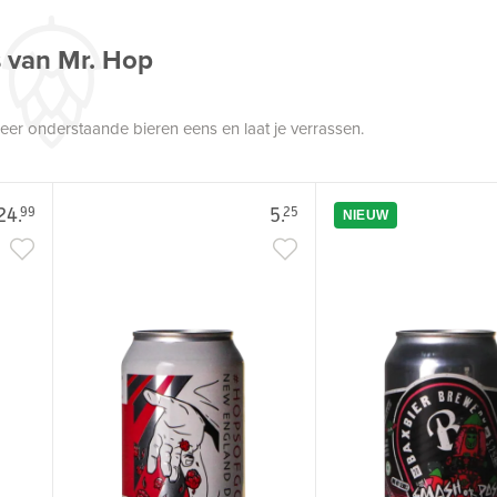
s van Mr. Hop
robeer onderstaande bieren eens en laat je verrassen.
24.
5.
99
25
NIEUW