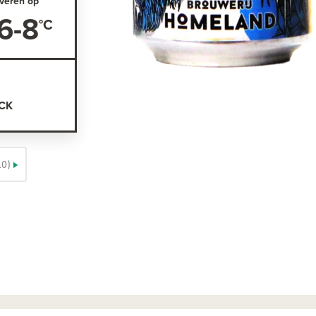
veren op
6-8
OCK
10)