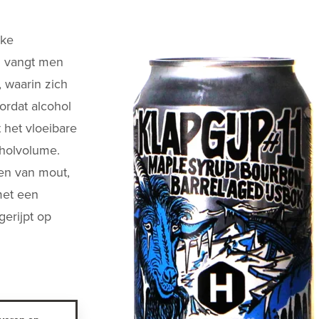
kke
n vangt men
 waarin zich
ordat alcohol
 het vloeibare
oholvolume.
nen van mout,
met een
gerijpt op