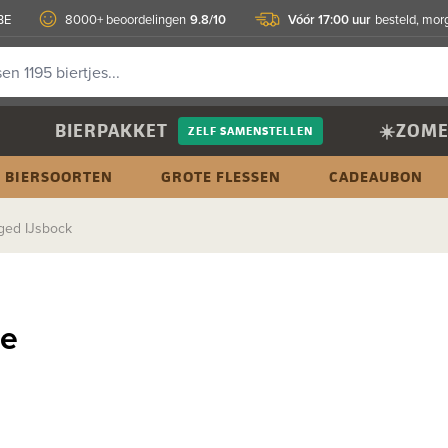
9.8/10
Vóór 17:00 uur
BE
8000+ beoordelingen
besteld, morg
BIERPAKKET
☀️ZOME
ZELF SAMENSTELLEN
BIERSOORTEN
GROTE FLESSEN
CADEAUBON
Aged IJsbock
le