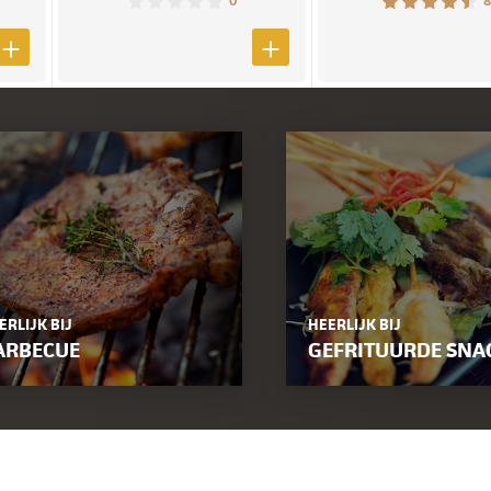
0
8
ERLIJK BIJ
HEERLIJK BIJ
ARBECUE
GEFRITUURDE SNA