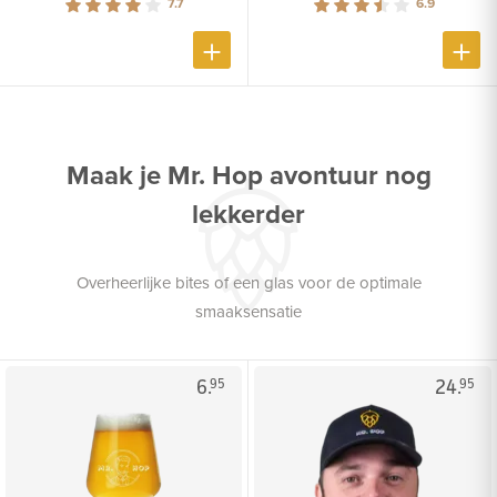
7.7
6.9
Maak je Mr. Hop avontuur nog
lekkerder
Overheerlijke bites of een glas voor de optimale
smaaksensatie
6.
24.
95
95