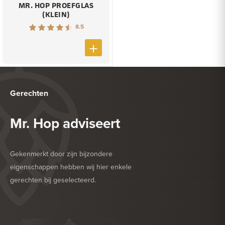
MR. HOP PROEFGLAS
(KLEIN)
8.5
Gerechten
Mr. Hop adviseert
Gekenmerkt door zijn bijzondere
eigenschappen hebben wij hier enkele
gerechten bij geselecteerd.
HEERLIJK BIJ
BARBECUE
HEERLIJK BIJ
GEFRITUURDE SNACKS