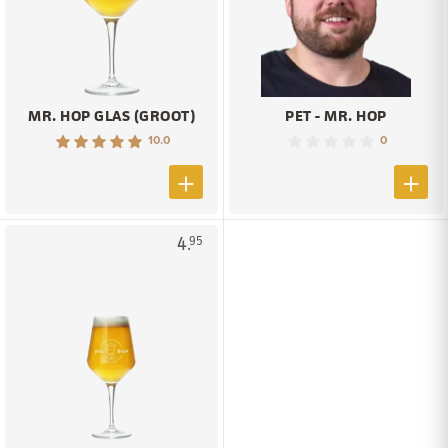
MR. HOP GLAS (GROOT)
PET - MR. HOP
10.0
0
4.
95