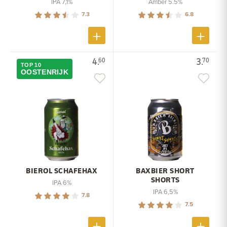
IPA 7,1%
Amber 5.5%
7.3
6.8
4.
3.
60
70
TOP 10
OOSTENRIJK
BIEROL SCHAFEHAX
BAXBIER SHORT
SHORTS
IPA 6%
IPA 6,5%
7.8
7.5