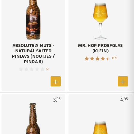
ABSOLUTELY NUTS -
MR. HOP PROEFGLAS
NATURAL SALTED
(KLEIN)
PINDA'S (NOOTJES /
8.5
PINDA'S)
0
3.
4.
95
95