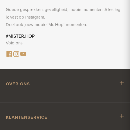
Goede gesprekken, gezelligheid, mooie momenten. Alles leg
ik vast op Instagram.
Deel ook jouw mooie 'Mr. Hop'-momenten.
#MISTER.HOP
Volg ons
OVER ONS
Mr. Hop
Samenwerken met Mr. Hop
Vacatures
KLANTENSERVICE
Impressum