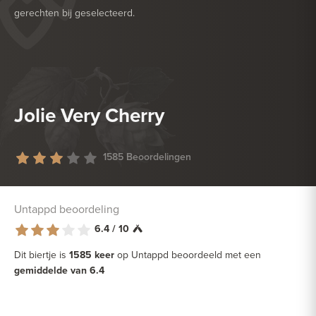
gerechten bij geselecteerd.
HEERLIJK BIJ
GEFRITUURDE SNACKS
HEERLIJK BIJ
HARDE KAAS
Jolie Very Cherry
1585 Beoordelingen
Untappd beoordeling
6.4 / 10
Dit biertje is
1585 keer
op Untappd beoordeeld met een
gemiddelde van 6.4