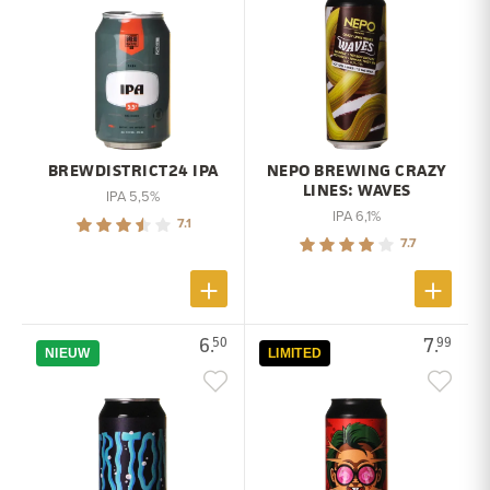
BREWDISTRICT24 IPA
NEPO BREWING CRAZY
LINES: WAVES
IPA 5,5%
IPA 6,1%
7.1
7.7
6.
7.
50
99
NIEUW
LIMITED