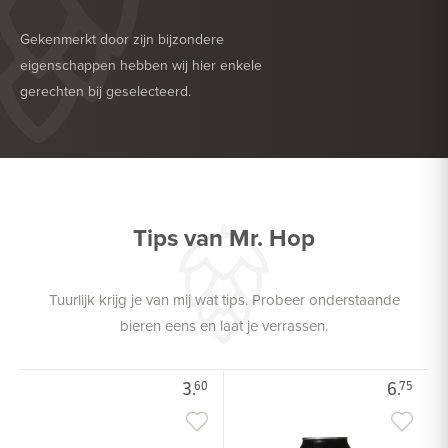
Gekenmerkt door zijn bijzondere
eigenschappen hebben wij hier enkele
gerechten bij geselecteerd.
HEERLIJK BIJ
BARBECUE
HEERLIJK BIJ
DESSERT
Tips van Mr. Hop
Tuurlijk krijg je van mij wat tips. Probeer onderstaande
bieren eens en laat je verrassen.
3.
6.
60
75