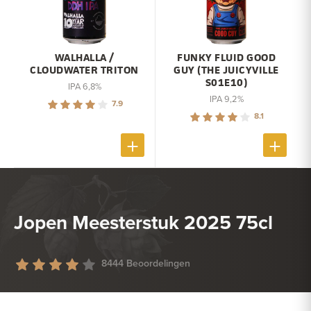
WALHALLA /
FUNKY FLUID GOOD
CLOUDWATER TRITON
GUY (THE JUICYVILLE
S01E10)
IPA 6,8%
IPA 9,2%
7.9
8.1
Jopen Meesterstuk 2025 75cl
8444 Beoordelingen