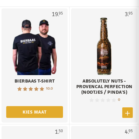
19.
3.
95
95
BIERBAAS T-SHIRT
ABSOLUTELY NUTS -
PROVENCAL PERFECTION
10.0
(NOOTJES / PINDA'S)
0
KIES MAAT
1.
4.
50
95