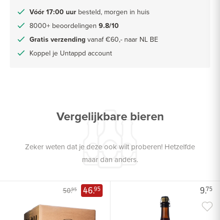
Vóór 17:00 uur
besteld, morgen in huis
8000+ beoordelingen
9.8/10
Gratis verzending
vanaf €60,- naar NL BE
Koppel je Untappd account
Vergelijkbare bieren
Zeker weten dat je deze ook wilt proberen! Hetzelfde
maar dan anders.
46.
9.
95
75
50.
95