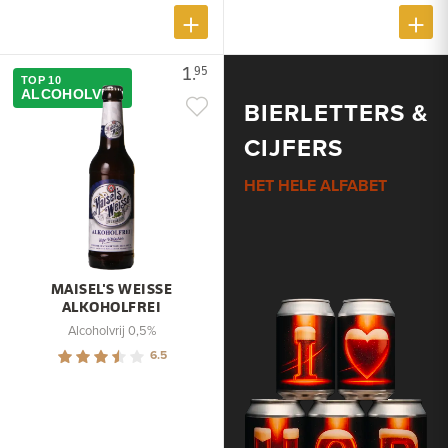
1.
95
TOP 10
ALCOHOLVRIJ
BIERLETTERS &
CIJFERS
HET HELE ALFABET
MAISEL'S WEISSE
ALKOHOLFREI
Alcoholvrij 0,5%
6.5