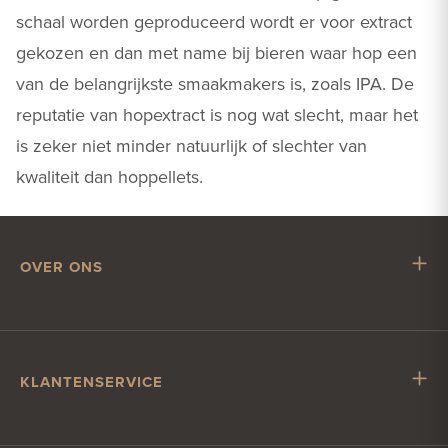
schaal worden geproduceerd wordt er voor extract
gekozen en dan met name bij bieren waar hop een
van de belangrijkste smaakmakers is, zoals IPA. De
reputatie van hopextract is nog wat slecht, maar het
is zeker niet minder natuurlijk of slechter van
kwaliteit dan hoppellets.
OVER ONS
Mr. Hop
Samenwerken met Mr. Hop
Vacatures
KLANTENSERVICE
Impressum
Klantenservice