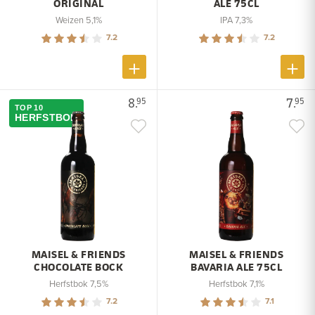
ORIGINAL
ALE 75CL
Weizen 5,1%
IPA 7,3%
7.2
7.2
8.
7.
95
95
TOP 10
HERFSTBOK
MAISEL & FRIENDS
MAISEL & FRIENDS
CHOCOLATE BOCK
BAVARIA ALE 75CL
Herfstbok 7,5%
Herfstbok 7,1%
7.2
7.1