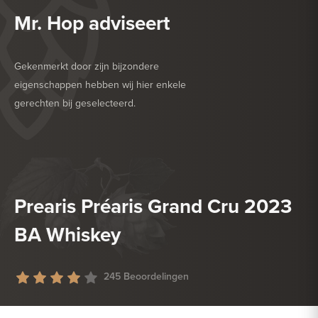
Mr. Hop adviseert
Gekenmerkt door zijn bijzondere
eigenschappen hebben wij hier enkele
gerechten bij geselecteerd.
HEERLIJK BIJ
ROOD VLEES
HEERLIJK BIJ
ZACHTE KAAS
Prearis Préaris Grand Cru 2023
BA Whiskey
245 Beoordelingen