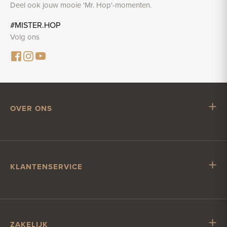
Deel ook jouw mooie 'Mr. Hop'-momenten.
#MISTER.HOP
Volg ons
OVER ONS
Mr. Hop
Samenwerken met Mr. Hop
Vacatures
KLANTENSERVICE
Impressum
Klantenservice
Verzending & levering
Account & betalen
ZAKELIJK