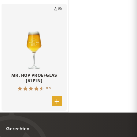
4.
95
MR. HOP PROEFGLAS
(KLEIN)
8.5
Gerechten