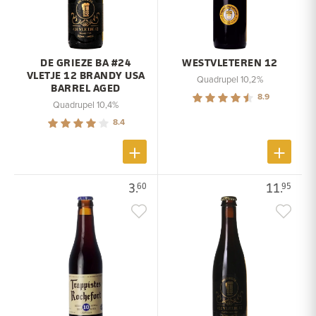
DE GRIEZE BA #24
WESTVLETEREN 12
VLETJE 12 BRANDY USA
Quadrupel 10,2%
BARREL AGED
8.9
Quadrupel 10,4%
8.4
3.
11.
60
95