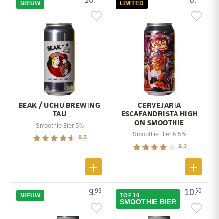
NIEUW
LIMITED
BEAK / UCHU BREWING
CERVEJARIA
TAU
ESCAFANDRISTA HIGH
ON SMOOTHIE
Smoothie Bier 5%
Smoothie Bier 6,5%
8.5
8.2
9.
10.
99
50
NIEUW
TOP 10
SMOOTHIE BIER