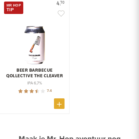
4.
70
MR HOP
TIP
BEER BARBECUE
QOLLECTIVE THE CLEAVER
IPA 6,7%
7.4
Maak je Mr. Hop avontuur nog