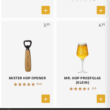
3.
4.
95
95
MISTER HOP OPENER
MR. HOP PROEFGLAS
(KLEIN)
10.0
8.5