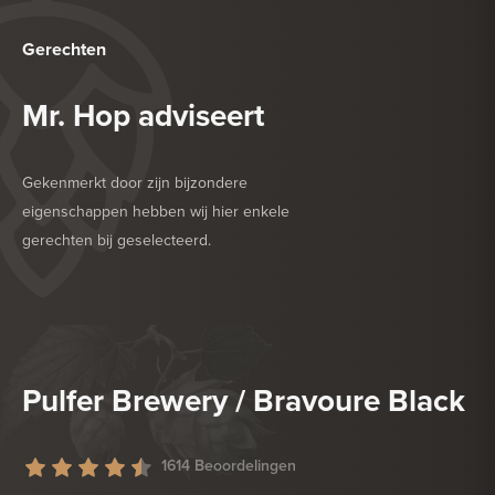
Gerechten
Mr. Hop adviseert
Gekenmerkt door zijn bijzondere
eigenschappen hebben wij hier enkele
gerechten bij geselecteerd.
HEERLIJK BIJ
DESSERT
HEERLIJK BIJ
DROGE WORST
Pulfer Brewery / Bravoure Black
1614 Beoordelingen