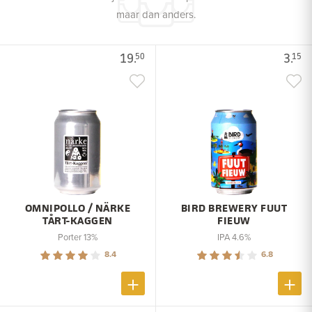
maar dan anders.
19.
3.
50
15
OMNIPOLLO / NÄRKE
BIRD BREWERY FUUT
TÅRT-KAGGEN
FIEUW
Porter 13%
IPA 4.6%
8.4
6.8