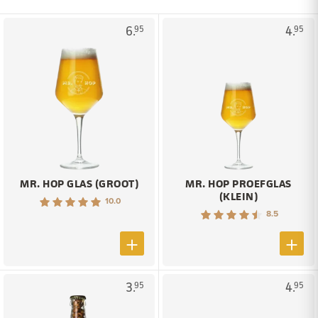
6.
4.
95
95
MR. HOP GLAS (GROOT)
MR. HOP PROEFGLAS
(KLEIN)
10.0
8.5
3.
4.
95
95