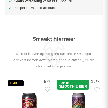
Gratis verzending
vanaf €60,- naar NL BE
Koppel je Untappd account
Smaakt hiernaar
Dit bier is even op. Volgens duizenden Untappd-
drinkers komen deze bieren er het dichtst bij, en die
staan wél voor je klaar.
8.
10.
70
50
LIMITED
TOP 10
SMOOTHIE BIER