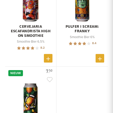
CERVEJARIA
PULFER I SCREAM:
ESCAFANDRISTA HIGH
FRANKY
ON SMOOTHIE
Smoothie Bier 6%
Smoothie Bier 6,5%
8.4
8.2
7.
50
NIEUW