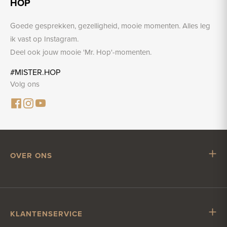
HOP
Goede gesprekken, gezelligheid, mooie momenten. Alles leg
ik vast op Instagram.
Deel ook jouw mooie 'Mr. Hop'-momenten.
#MISTER.HOP
Volg ons
OVER ONS
Mr. Hop
Samenwerken met Mr. Hop
Vacatures
KLANTENSERVICE
Impressum