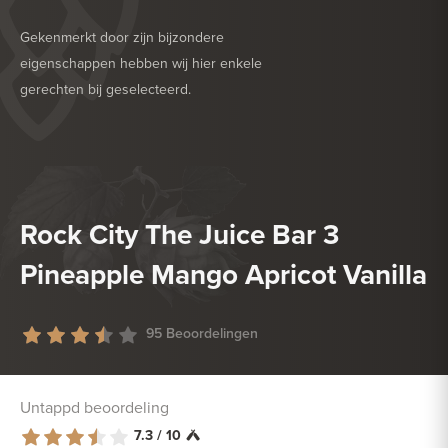
Gekenmerkt door zijn bijzondere
eigenschappen hebben wij hier enkele
gerechten bij geselecteerd.
HEERLIJK BIJ
BARBECUE
HEERLIJK BIJ
GEVOGELTE
Rock City The Juice Bar 3
Pineapple Mango Apricot Vanilla
95 Beoordelingen
Untappd beoordeling
7.3 / 10