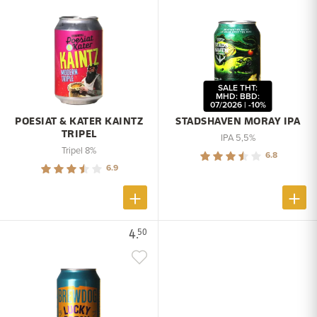
SALE THT:
MHD: BBD:
07/2026 | -10%
POESIAT & KATER KAINTZ
STADSHAVEN MORAY IPA
TRIPEL
IPA 5,5%
Tripel 8%
6.8
6.9
4.
50