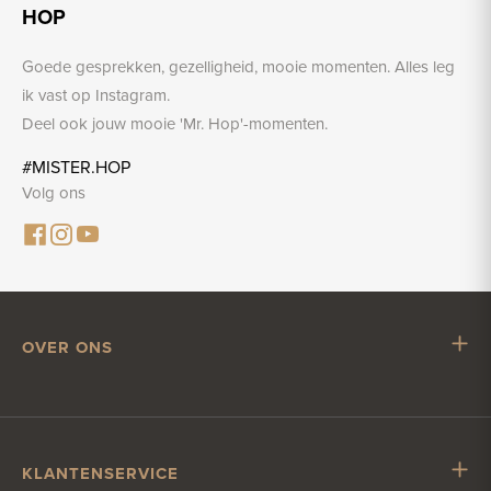
HOP
Goede gesprekken, gezelligheid, mooie momenten. Alles leg
ik vast op Instagram.
Deel ook jouw mooie 'Mr. Hop'-momenten.
#MISTER.HOP
Volg ons
OVER ONS
Mr. Hop
Samenwerken met Mr. Hop
Vacatures
KLANTENSERVICE