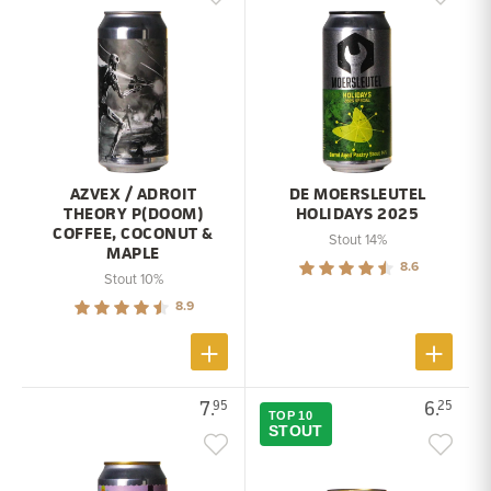
AZVEX / ADROIT
DE MOERSLEUTEL
THEORY P(DOOM)
HOLIDAYS 2025
COFFEE, COCONUT &
Stout 14%
MAPLE
8.6
Stout 10%
8.9
7.
6.
95
25
TOP 10
STOUT