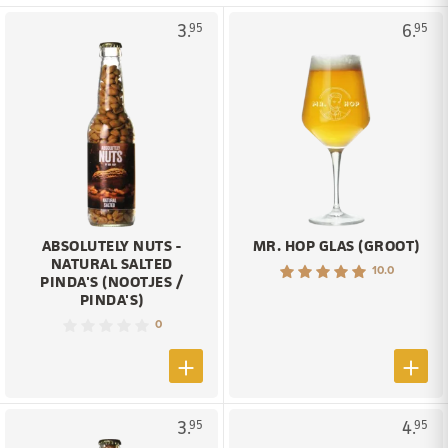
3.
6.
95
95
ABSOLUTELY NUTS -
MR. HOP GLAS (GROOT)
NATURAL SALTED
10.0
PINDA'S (NOOTJES /
PINDA'S)
0
3.
4.
95
95