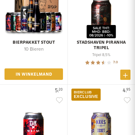
SALE THT:
MHD: BBD:
08/2026 | -10%
BIERPAKKET STOUT
STADSHAVEN PIRANHA
TRIPEL
10 Bieren
Tripel 8,5%
7.0
IN WINKELMAND
5.
4.
20
95
BIERCLUB
EXCLUSIVE