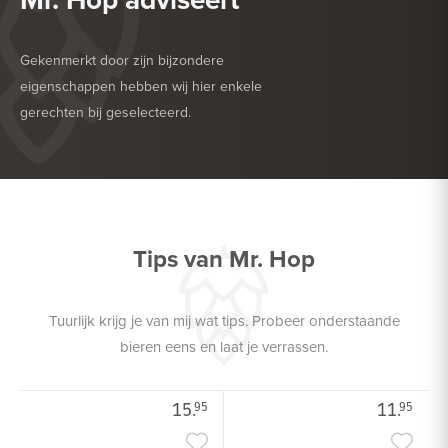
Gekenmerkt door zijn bijzondere
eigenschappen hebben wij hier enkele
gerechten bij geselecteerd.
HEERLIJK BIJ
BARBECUE
HEERLIJK BIJ
GEFRITUURDE SNACKS
Tips van Mr. Hop
Tuurlijk krijg je van mij wat tips. Probeer onderstaande
bieren eens en laat je verrassen.
15.
11.
95
95