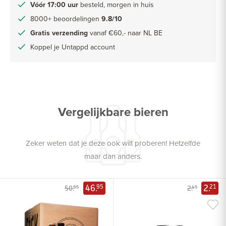
Vóór 17:00 uur
besteld, morgen in huis
8000+ beoordelingen
9.8/10
Gratis verzending
vanaf €60,- naar NL BE
Koppel je Untappd account
Vergelijkbare bieren
Zeker weten dat je deze ook wilt proberen! Hetzelfde
maar dan anders.
46.
2.
95
21
50.
2.
95
45