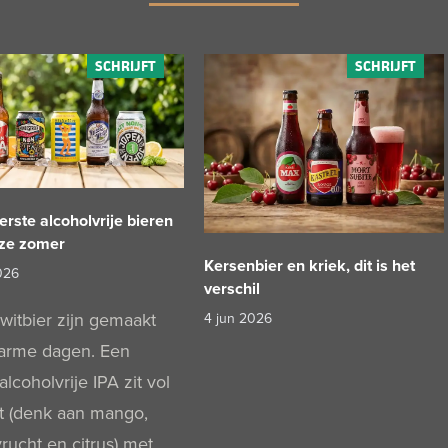
erste alcoholvrije bieren
eze zomer
Kersenbier en kriek, dit is het
026
verschil
witbier zijn gemaakt
4 jun 2026
arme dagen. Een
lcoholvrije IPA zit vol
it (denk aan mango,
rucht en citrus) met