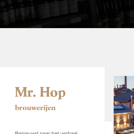
Mr. Hop
brouwerijen
Benieuwd naar het verhaal