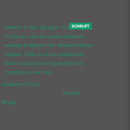
Krieken in bier zijn geen marketingtruc.
Het is een van de oudste manieren
waarop de Belgen hun lambiek hebben
verfijnd. Toch zit er een wereld van
verschil tussen een Oude Kriek bij
Cantillon en een fles
Lindemans Kriek
, en weer een andere
wereld tussen die twee en
Kasteel
Rouge
. Wij hebben allerlei verschillende
stijlen kersenbier, van de zuurdere tonen
door krieken (zuurdere kersen) tot de
zoetere kersen.