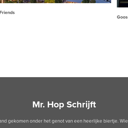
Friends
Goos
Mr. Hop Schrijft
tand gekomen onder het genot van een heerlijke biertje. Wie sc