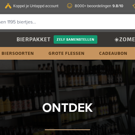
9.8/10
Koppel je Untappd account
8000+ beoordelingen
BIERPAKKET
☀️ZOME
ZELF SAMENSTELLEN
BIERSOORTEN
GROTE FLESSEN
CADEAUBON
ONTDEK