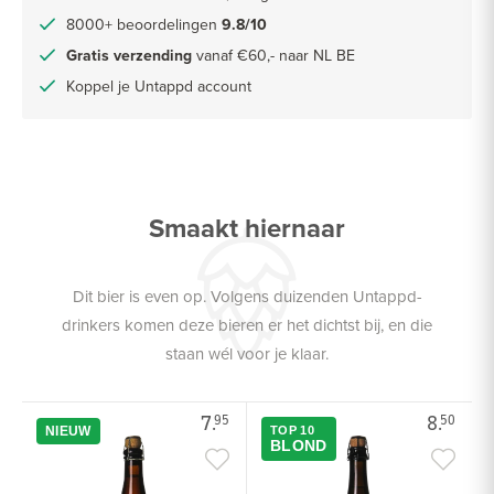
8000+ beoordelingen
9.8/10
Gratis verzending
vanaf €60,- naar NL BE
Koppel je Untappd account
Smaakt hiernaar
Dit bier is even op. Volgens duizenden Untappd-
drinkers komen deze bieren er het dichtst bij, en die
staan wél voor je klaar.
7.
8.
95
50
NIEUW
TOP 10
BLOND