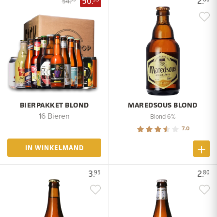
50.
2.
54.
BIERPAKKET BLOND
MAREDSOUS BLOND
16 Bieren
Blond 6%
7.0
IN WINKELMAND
3.
2.
95
80