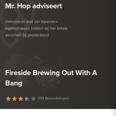
Mr. Hop adviseert
Gekenmerkt door zijn bijzondere
eigenschappen hebben wij hier enkele
gerechten bij geselecteerd.
HEERLIJK BIJ
BARBECUE
HEERLIJK BIJ
GEFRITUURDE SNACKS
Fireside Brewing Out With A
Bang
239 Beoordelingen