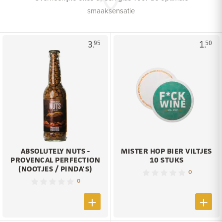
smaaksensatie
3.
1.
95
50
ABSOLUTELY NUTS -
MISTER HOP BIER VILTJES
PROVENCAL PERFECTION
10 STUKS
(NOOTJES / PINDA'S)
0
0