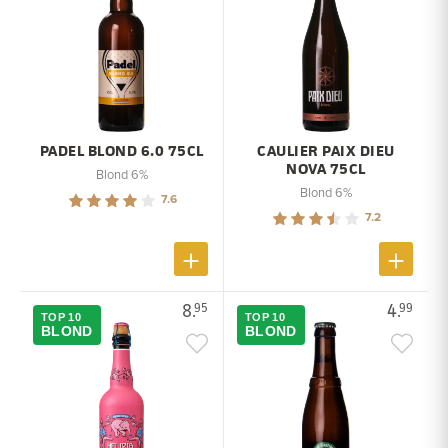
PADEL BLOND 6.0 75CL
CAULIER PAIX DIEU
NOVA 75CL
Blond 6%
Blond 6%
7.6
7.2
8.
4.
95
99
TOP 10
TOP 10
BLOND
BLOND