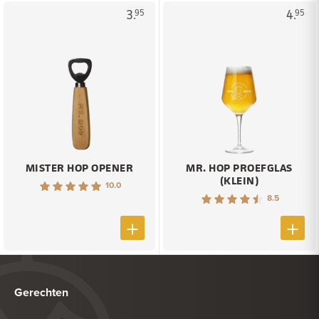
3.
4.
95
95
MISTER HOP OPENER
MR. HOP PROEFGLAS
(KLEIN)
10.0
8.5
Gerechten