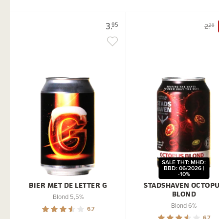
3.
95
2.
29
SALE THT: MHD:
BBD: 06/2026 |
-10%
BIER MET DE LETTER G
STADSHAVEN OCTOP
BLOND
Blond 5,5%
Blond 6%
6.7
6.7