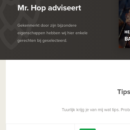
Mr. Hop adviseert
Gekenmerkt door zijn bijzondere
HE
eigenschappen hebben wij hier enkele
B
gerechten bij geselecteerd.
Tip
Tuurlijk krijg je van mij wat tips. P