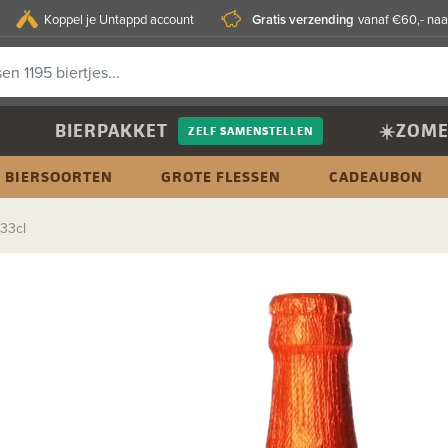
Gratis verzending
Koppel je Untappd account
vanaf €60,- naa
BIERPAKKET
☀️ZOME
ZELF SAMENSTELLEN
BIERSOORTEN
GROTE FLESSEN
CADEAUBON
33cl