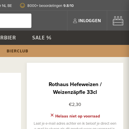
9.8/10
r NL BE
8000+ beoordelingen
INLOGGEN
RBIER
SALE %
BIERCLUB
Rothaus Hefeweizen /
Weizenzäpfle 33cl
€2,30
Helaas niet op voorraad
Laat je e-mail adres achter en ik beloof je direct een
e-mail te sturen als dit product weer op voorraad is.