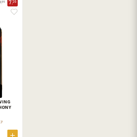
7.
16
7.
95
WING
HONY
.7