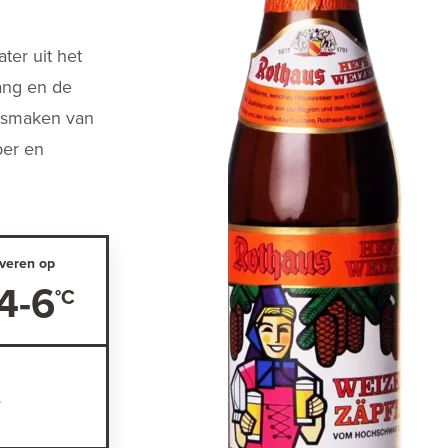
er uit het
ang en de
r smaken van
per en
veren op
4-6
-