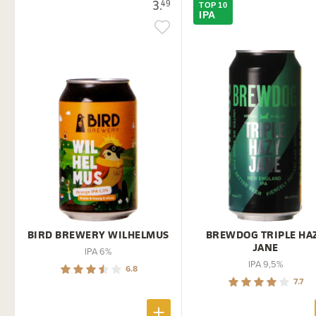
3.
49
TOP 10
IPA
BIRD BREWERY WILHELMUS
BREWDOG TRIPLE HA
JANE
IPA 6%
IPA 9,5%
6.8
7.7