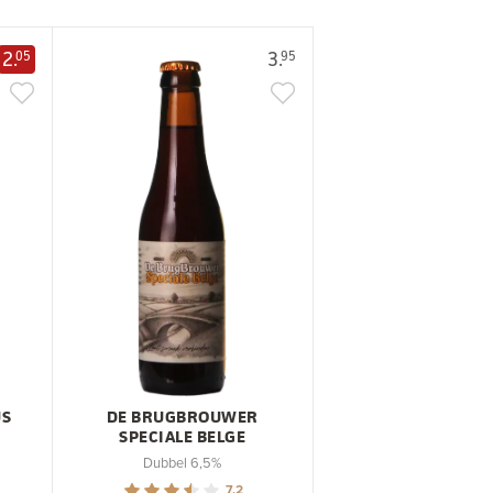
2.
3.
05
95
US
DE BRUGBROUWER
SPECIALE BELGE
Dubbel 6,5%
7.2