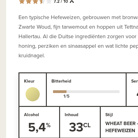
7.2 / 10
Een typische Hefeweizen, gebrouwen met bronwat
Zwarte Woud, fijn tarwemout en hoppen uit Tettn
Hallertau. Al die Duitse ingrediënten zorgen voo
honing, perziken en sinaasappel en wat lichte pe
kruidnagel.
Kleur
Bitterheid
Ser
Alcohol
Inhoud
Stijl
5,4
33
WHEAT BEER 
HEFEWEIZEN