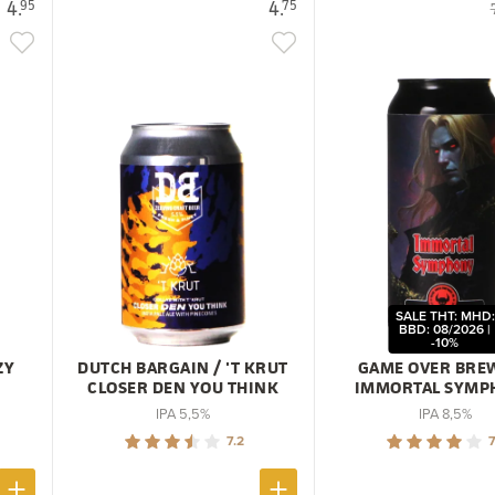
4.
4.
95
75
SALE THT: MHD:
BBD: 08/2026 |
-10%
ZY
DUTCH BARGAIN / 'T KRUT
GAME OVER BRE
CLOSER DEN YOU THINK
IMMORTAL SYMP
IPA 5,5%
IPA 8,5%
7.2
7