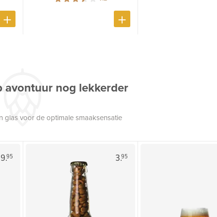
p avontuur nog lekkerder
een glas voor de optimale smaaksensatie
9.
3.
95
95