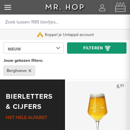
Koppel je Untappd account
FILTEREN
Jouw gekozen filters:
Berghoeve
6.
95
BIERLETTERS
& CIJFERS
HET HELE ALFABET