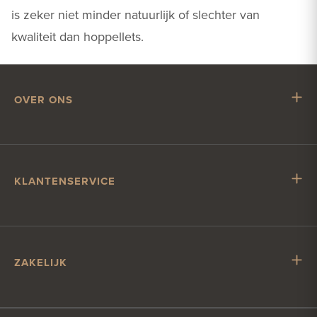
is zeker niet minder natuurlijk of slechter van
kwaliteit dan hoppellets.
OVER ONS
Mr. Hop
Samenwerken met Mr. Hop
Vacatures
KLANTENSERVICE
Impressum
Klantenservice
Verzending & levering
Account & betalen
ZAKELIJK
Contact
Zakelijk bier bestellen
Klantcontact?