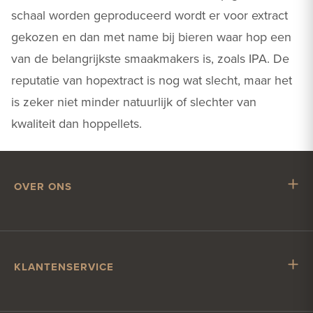
schaal worden geproduceerd wordt er voor extract
gekozen en dan met name bij bieren waar hop een
van de belangrijkste smaakmakers is, zoals IPA. De
reputatie van hopextract is nog wat slecht, maar het
is zeker niet minder natuurlijk of slechter van
kwaliteit dan hoppellets.
OVER ONS
Mr. Hop
Samenwerken met Mr. Hop
Vacatures
KLANTENSERVICE
Impressum
Klantenservice