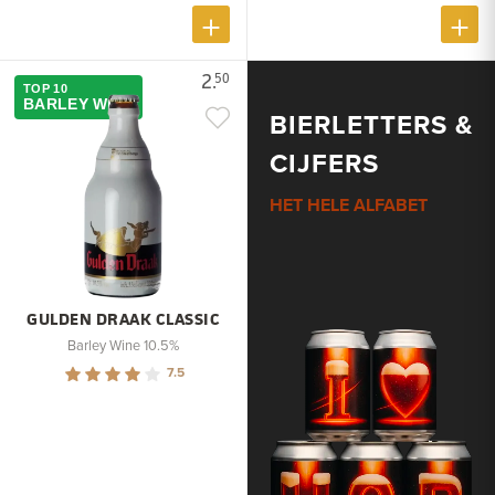
2.
50
TOP 10
BARLEY WINE
BIERLETTERS &
CIJFERS
HET HELE ALFABET
GULDEN DRAAK CLASSIC
Barley Wine 10.5%
7.5