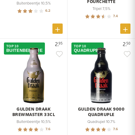
FOURCHETTE
Buitenbeentje 10,5%
Tripel 7,5%
6.2
7.4
2.
2.
95
50
TOP 10
TOP 10
BUITENBEENTJE
QUADRUPEL
GULDEN DRAAK
GULDEN DRAAK 9000
BREWMASTER 33CL
QUADRUPLE
Buitenbeentje 10,5%
Quadrupel 10.7%
7.6
7.6