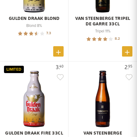
GULDEN DRAAK BLOND
VAN STEENBERGE TRIPEL
DE GARRE 33CL
Blond 8%
Tripel 11%
7.3
8.2
3.
2.
40
95
LIMITED
GULDEN DRAAK FIRE 33CL
VAN STEENBERGE