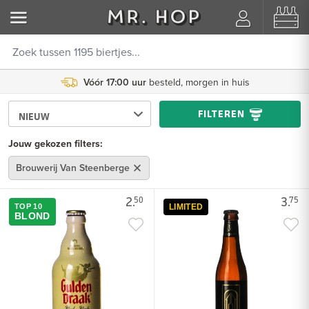
Vóór 17:00 uur
besteld, morgen in huis
FILTEREN
Jouw gekozen filters:
Brouwerij Van Steenberge
2.
3.
50
75
TOP 10
LIMITED
BLOND