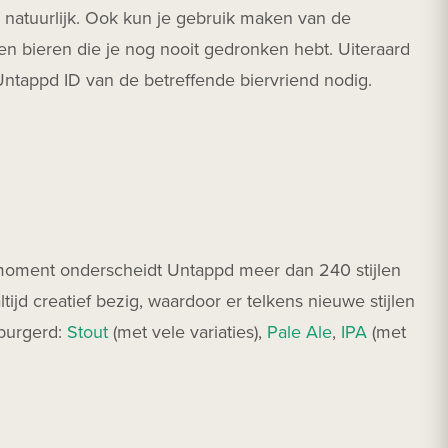
il natuurlijk. Ook kun je gebruik maken van de
en bieren die je nog nooit gedronken hebt. Uiteraard
 Untappd ID van de betreffende biervriend nodig.
t moment onderscheidt Untappd meer dan 240 stijlen
ltijd creatief bezig, waardoor er telkens nieuwe stijlen
eburgerd:
Stout
(met vele variaties),
Pale Ale
,
IPA
(met