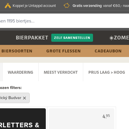
Gratis verzending
Koppel je Untappd account
vanaf €60,- naa
BIERPAKKET
☀️ZOME
ZELF SAMENSTELLEN
BIERSOORTEN
GROTE FLESSEN
CADEAUBON
WAARDERING
MEEST VERKOCHT
PRIJS LAAG > HOOG
zen filters:
ický Budvar
4.
95
RLETTERS &