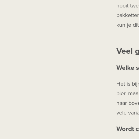
Herfstbok
nooit twe
Mixdrank
pakketten
Barrel Aged
kun je di
Infused
Veel 
Welke s
Het is bi
bier, maa
naar bove
vele varia
Wordt c