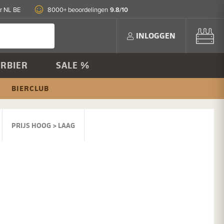
9.8/10
r NL BE
8000+ beoordelingen
INLOGGEN
RBIER
SALE %
BIERCLUB
PRIJS HOOG > LAAG