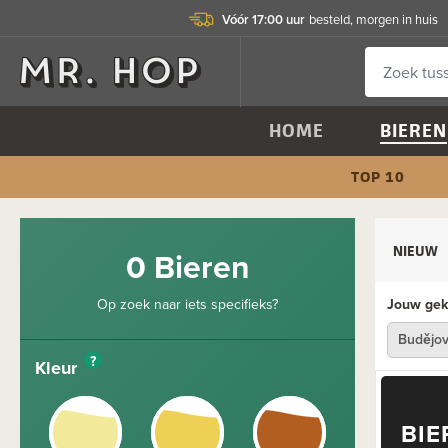
Vóór 17:00 uur
besteld, morgen in huis
HOME
BIEREN
TOP 10
NIEUW
0 Bieren
Op zoek naar iets specifieks?
Jouw geko
Budějov
?
Kleur
BIE