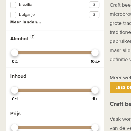
Craft bee
Brazilie
Black IPA
microbrou
Bulgarije
DIPA
Meer landen...
grote tra
Denemarken
Donker
tradition
Duitsland
?
Dubbel
Alcohol
gebruiken
Engeland
Exclusief
maar alle
Estland
Fruit
definitie
0%
10%+
Frankrijk
Geuzebier
Ghana
Inhoud
Glutenvrij
Meer wet
Ierland
Lactosevrij
LEES D
Kroatië
NEIPA
0cl
1L+
Craft be
Letland
Pale Ale
Prijs
Nederland
Pils
Vaak wor
Noorwegen
Porter
van de ve