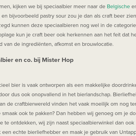
men, kijken we bij speciaalbier meer naar de
Belgische
e
t en bijvoorbeeld pastry sour zou je dan als craft beer zien 
egd kunnen deze speciaalbieren nog wel in de categorie 
oplage kun je craft beer ook herkennen aan het feit dat he
id van de ingrediënten, afkomst en brouwlocatie.
lbier en co. bij Mister Hop
el bier is vaak ontworpen als een makkelijke doordrinker
door dus ook onopvallend in het bierlandschap. Bierliefh
n de craftbierwereld vinden het vaak moeilijk om nog ter
e smaak ook te pakken? Dan hebben wij genoeg om je dorst
 te ontdekken, wij zijn naast speciaalbierwinkel dan ook
t een echte bierliefhebber en maak je gebruik van Unta