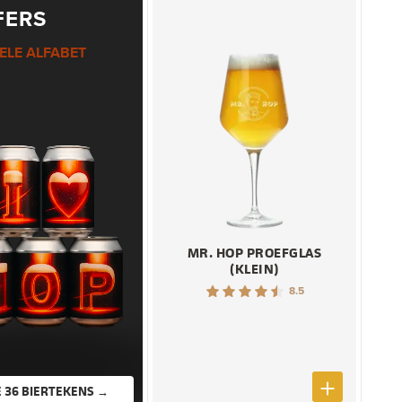
FERS
ELE ALFABET
MR. HOP PROEFGLAS
(KLEIN)
8.5
ALLE 36 BIERTEKENS →