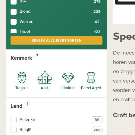
IPA
Blond
Weizen
Spec
Tripel
BEKIJK ALLE BIERSOORTEN
Smoothie
Lentebier
De meeste
?
Kenmerk
horen van
Stout
en zeggen
Barley Wine
van versc
Quadrupel
worden va
Winterbier
en craft 
Grote Flessen
?
Land
Amber
Craft b
Amerika
Bier in blik
België
Bijzonder