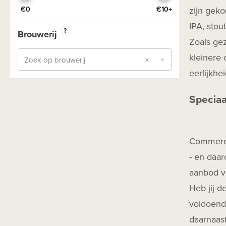
Oekraïne
Saison
zijn geko
€0
€10+
Oostenrijk
Seizoensbier
IPA, stou
?
Brouwerij
Polen
Zoals gez
Session
Portugal
kleinere 
×
Stout Coffee
Zoek op brouwerij
▼
Roemenie
eerlijkhe
Stout Dry
Schotland
Stout Export
Speciaa
Slovenie
Stout Imperial - Double
Spanje
Stout Milk
Wales
Commercie
Stout Pastry
Zweden
- en daar
TIPA
aanbod va
Wit
Heb jij d
Zuurbier
voldoende
Zwaar Blond
daarnaas