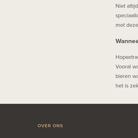
Niet alti
speciaalb
met dezel
Wanneer
Hopextrac
Vooral w
bieren wa
het is ze
OVER ONS