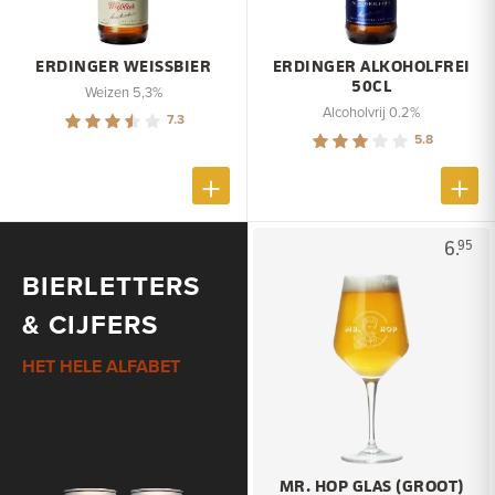
ERDINGER WEISSBIER
ERDINGER ALKOHOLFREI
50CL
Weizen 5,3%
Alcoholvrij 0.2%
7.3
5.8
6.
95
BIERLETTERS
& CIJFERS
HET HELE ALFABET
MR. HOP GLAS (GROOT)