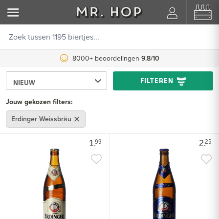
8000+ beoordelingen
9.8/10
FILTEREN
Jouw gekozen filters:
Erdinger Weissbräu
1.
2.
99
25