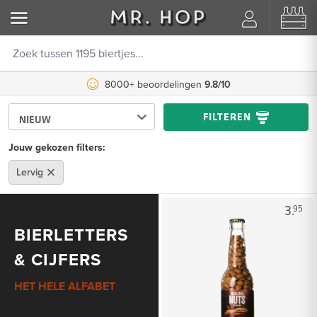
8000+ beoordelingen
9.8/10
FILTEREN
Jouw gekozen filters:
Lervig
3.
95
BIERLETTERS
& CIJFERS
HET HELE ALFABET