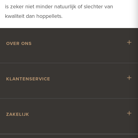
is zeker niet minder natuurlijk of slechter van
kwaliteit dan hoppellets.
OVER ONS
Mr. Hop
Samenwerken met Mr. Hop
Vacatures
KLANTENSERVICE
Impressum
Klantenservice
Verzending & levering
Account & betalen
ZAKELIJK
Contact
Zakelijk bier bestellen
Klantcontact?