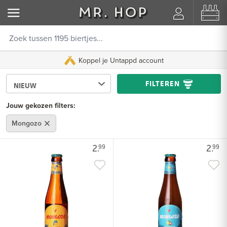
Koppel je Untappd account
FILTEREN
Jouw gekozen filters:
Mongozo
2.
2.
99
99