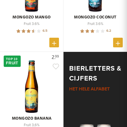
MONGOZO MANGO
MONGOZO COCONUT
Fruit 3.6%
Fruit 3.6%
6.5
6.2
2.
99
TOP 10
FRUIT
BIERLETTERS &
CIJFERS
HET HELE ALFABET
MONGOZO BANANA
Fruit 3,6%