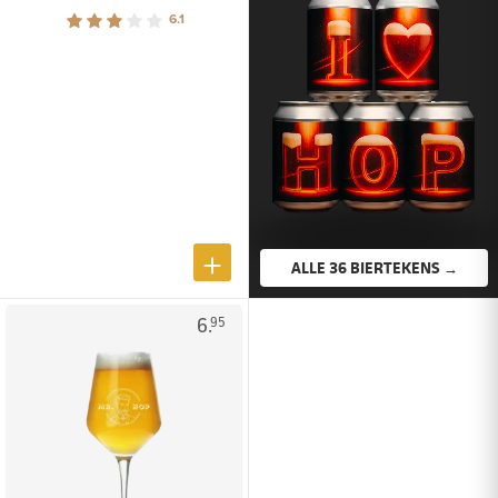
6.1
ALLE 36 BIERTEKENS →
6.
95