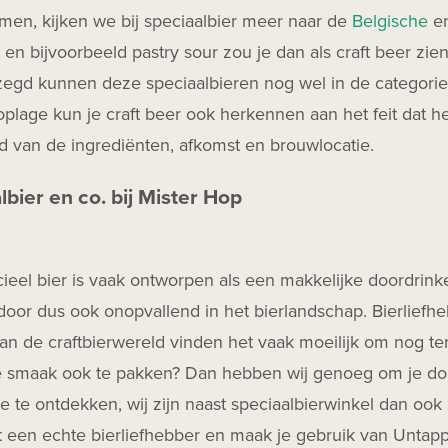
men, kijken we bij speciaalbier meer naar de
Belgische
e
t en bijvoorbeeld pastry sour zou je dan als craft beer zien 
egd kunnen deze speciaalbieren nog wel in de categorie 
oplage kun je craft beer ook herkennen aan het feit dat he
id van de ingrediënten, afkomst en brouwlocatie.
lbier en co. bij Mister Hop
el bier is vaak ontworpen als een makkelijke doordrinker
door dus ook onopvallend in het bierlandschap. Bierliefh
n de craftbierwereld vinden het vaak moeilijk om nog ter
e smaak ook te pakken? Dan hebben wij genoeg om je dorst
 te ontdekken, wij zijn naast speciaalbierwinkel dan ook
t een echte bierliefhebber en maak je gebruik van Unta