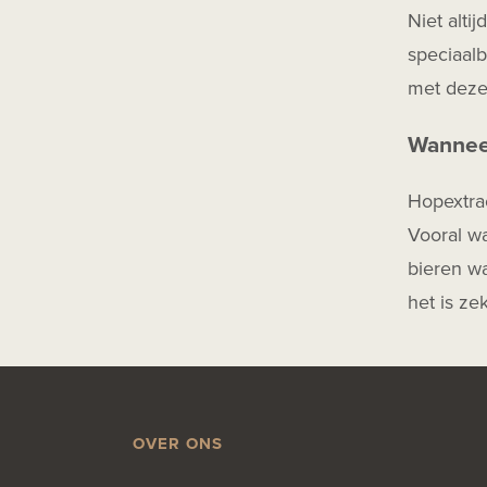
Niet alti
speciaalb
met dezel
Wanneer
Hopextrac
Vooral w
bieren wa
het is ze
OVER ONS