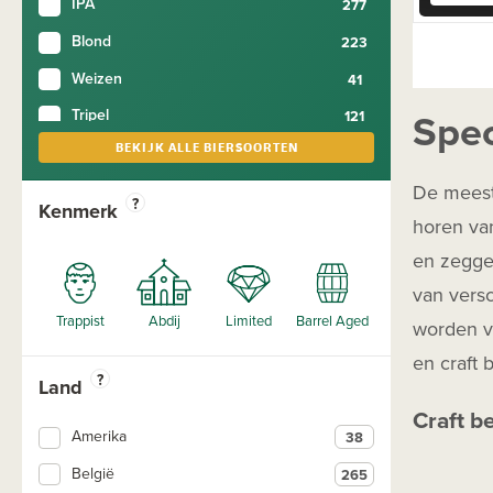
IPA
Blond
Weizen
Spec
Tripel
BEKIJK ALLE BIERSOORTEN
Smoothie
Lentebier
De meeste
?
Kenmerk
horen van
Stout
en zeggen
Barley Wine
van versc
Quadrupel
worden va
Winterbier
en craft 
Grote Flessen
?
Land
Amber
Craft b
Amerika
Bier in blik
België
Bijzonder