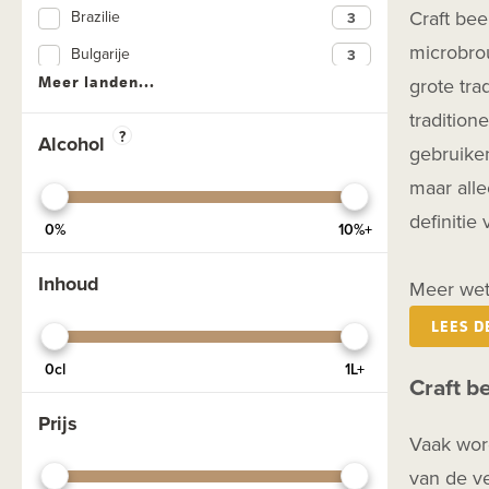
Craft bee
Brazilie
Black IPA
microbrou
Bulgarije
DIPA
Meer landen...
grote tra
Denemarken
Donker
tradition
Duitsland
?
Dubbel
Alcohol
gebruiken
Engeland
Exclusief
maar alle
Estland
Fruit
definitie
0%
10%+
Frankrijk
Geuzebier
Ghana
Inhoud
Glutenvrij
Meer wet
Ierland
Lactosevrij
LEES D
Kroatië
NEIPA
0cl
1L+
Craft be
Letland
Pale Ale
Prijs
Nederland
Pils
Vaak wor
Noorwegen
Porter
van de ve