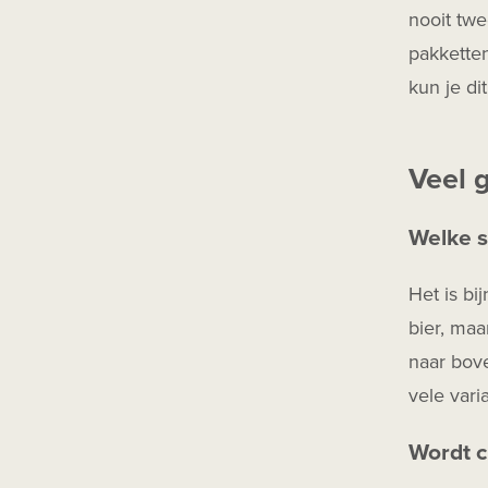
Herfstbok
nooit twe
Mixdrank
pakketten
Barrel Aged
kun je di
Infused
Veel 
Welke s
Het is bi
bier, maa
naar bove
vele varia
Wordt c