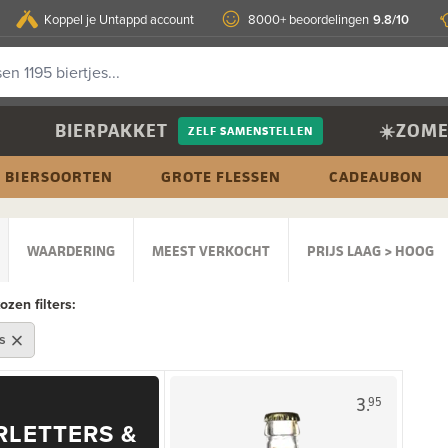
9.8/10
Koppel je Untappd account
8000+ beoordelingen
BIERPAKKET
☀️ZOME
ZELF SAMENSTELLEN
BIERSOORTEN
GROTE FLESSEN
CADEAUBON
WAARDERING
MEEST VERKOCHT
PRIJS LAAG > HOOG
zen filters:
s
3.
95
RLETTERS &