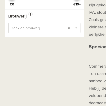
Oekraïne
Saison
zijn geko
€0
€10+
Oostenrijk
Seizoensbier
IPA, stou
?
Brouwerij
Polen
Zoals gez
Session
Portugal
kleinere 
×
Stout Coffee
Zoek op brouwerij
▼
Roemenie
eerlijkhe
Stout Dry
Schotland
Stout Export
Speciaa
Slovenie
Stout Imperial - Double
Spanje
Stout Milk
Wales
Commercie
Stout Pastry
Zweden
- en daar
TIPA
aanbod va
Wit
Heb jij d
Zuurbier
voldoende
Zwaar Blond
daarnaas