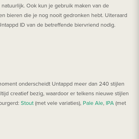
il natuurlijk. Ook kun je gebruik maken van de
en bieren die je nog nooit gedronken hebt. Uiteraard
 Untappd ID van de betreffende biervriend nodig.
t moment onderscheidt Untappd meer dan 240 stijlen
ltijd creatief bezig, waardoor er telkens nieuwe stijlen
eburgerd:
Stout
(met vele variaties),
Pale Ale
,
IPA
(met