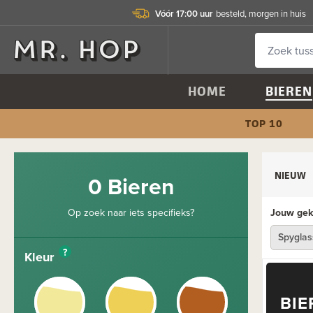
Vóór 17:00 uur
besteld, morgen in huis
HOME
BIEREN
TOP 10
NIEUW
0 Bieren
Op zoek naar iets specifieks?
Jouw geko
Spyglas
?
Kleur
BIE