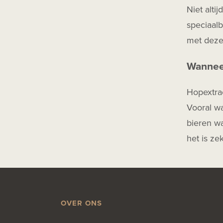
Niet alti
speciaalb
met dezel
Wanneer
Hopextrac
Vooral w
bieren wa
het is ze
OVER ONS