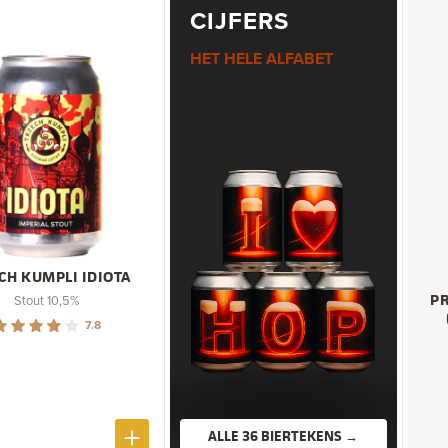
CIJFERS
HET HELE ALFABET
CH KUMPLI IDIOTA
P
Stout 10,5%
7.8
ALLE 36 BIERTEKENS →