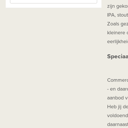
Saison
zijn geko
Seizoensbier
IPA, stou
Zoals gez
Session
kleinere 
Stout Coffee
eerlijkhe
Stout Dry
Stout Export
Speciaa
Stout Imperial - Double
Stout Milk
Commercie
Stout Pastry
- en daar
TIPA
aanbod va
Wit
Heb jij d
Zuurbier
voldoende
Zwaar Blond
daarnaas