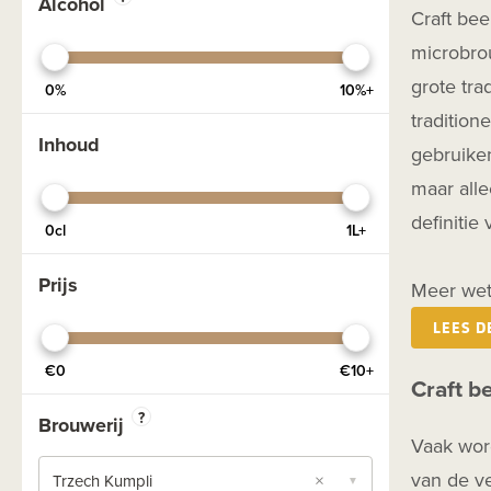
Alcohol
Craft bee
Black IPA
microbrou
DIPA
grote tra
0%
10%+
Donker
tradition
Dubbel
Inhoud
gebruiken
Exclusief
maar alle
Fruit
definitie
0cl
1L+
Geuzebier
Prijs
Glutenvrij
Meer wet
Lactosevrij
LEES D
NEIPA
€0
€10+
Craft be
Pale Ale
?
Brouwerij
Pils
Vaak wor
Porter
van de ve
×
Trzech Kumpli
▼