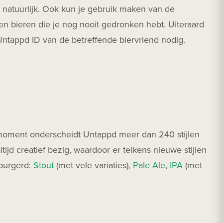
il natuurlijk. Ook kun je gebruik maken van de
en bieren die je nog nooit gedronken hebt. Uiteraard
 Untappd ID van de betreffende biervriend nodig.
t moment onderscheidt Untappd meer dan 240 stijlen
ltijd creatief bezig, waardoor er telkens nieuwe stijlen
eburgerd:
Stout
(met vele variaties),
Pale Ale
,
IPA
(met