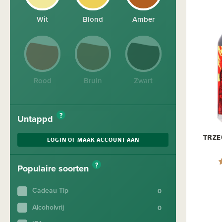
Wit
Blond
Amber
Rood
Bruin
Zwart
?
Untappd
TRZE
LOGIN OF MAAK ACCOUNT AAN
?
Populaire soorten
Cadeau Tip
Alcoholvrij