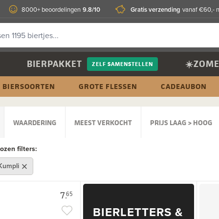
9.8/10
Gratis verzending
8000+ beoordelingen
vanaf €60,- 
BIERPAKKET
☀️ZOME
ZELF SAMENSTELLEN
BIERSOORTEN
GROTE FLESSEN
CADEAUBON
WAARDERING
MEEST VERKOCHT
PRIJS LAAG > HOOG
zen filters:
 Kumpli
7.
65
BIERLETTERS &