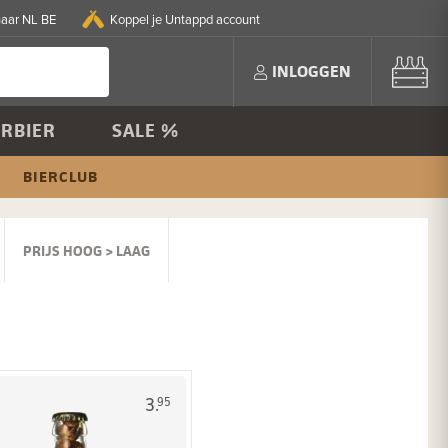
naar NL BE
Koppel je Untappd account
INLOGGEN
RBIER
SALE %
BIERCLUB
PRIJS HOOG > LAAG
3.
95