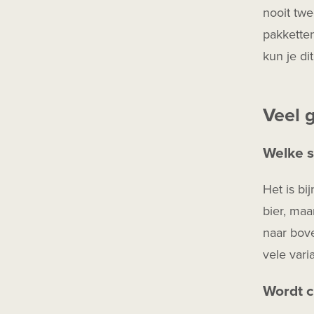
Herfstbok
nooit twe
Mixdrank
pakketten
Barrel Aged
kun je di
Infused
Veel 
Welke s
Het is bi
bier, maa
naar bove
vele varia
Wordt c