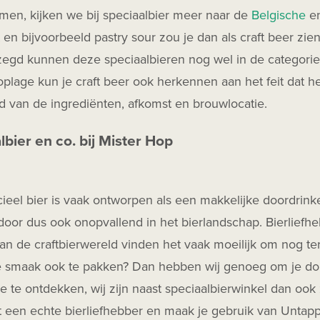
men, kijken we bij speciaalbier meer naar de
Belgische
e
t en bijvoorbeeld pastry sour zou je dan als craft beer zien 
egd kunnen deze speciaalbieren nog wel in de categorie 
oplage kun je craft beer ook herkennen aan het feit dat he
id van de ingrediënten, afkomst en brouwlocatie.
lbier en co. bij Mister Hop
el bier is vaak ontworpen als een makkelijke doordrinker
door dus ook onopvallend in het bierlandschap. Bierliefh
n de craftbierwereld vinden het vaak moeilijk om nog ter
e smaak ook te pakken? Dan hebben wij genoeg om je dorst
 te ontdekken, wij zijn naast speciaalbierwinkel dan ook
t een echte bierliefhebber en maak je gebruik van Unta