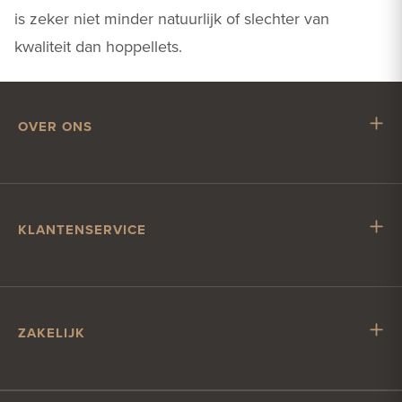
is zeker niet minder natuurlijk of slechter van
kwaliteit dan hoppellets.
OVER ONS
Mr. Hop
Samenwerken met Mr. Hop
Vacatures
KLANTENSERVICE
Impressum
Klantenservice
Verzending & levering
Account & betalen
ZAKELIJK
Contact
Zakelijk bier bestellen
Klantcontact?