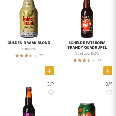
GULDEN DRAAK BLOND
SCHELDE PATSBOEM
BRANDY QUADRUPEL
Blond 8%
Quadrupel 10,5%
7.3
7.3
3.
3.
25
10