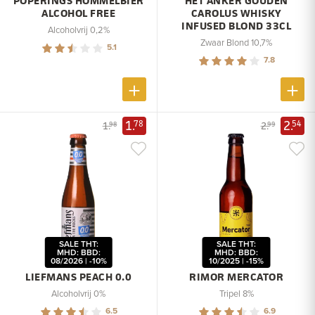
POPERINGS HOMMELBIER
HET ANKER GOUDEN
ALCOHOL FREE
CAROLUS WHISKY
INFUSED BLOND 33CL
Alcoholvrij 0,2%
Zwaar Blond 10,7%
5.1
7.8
1.
2.
78
54
1.
2.
98
99
SALE THT:
SALE THT:
MHD: BBD:
MHD: BBD:
08/2026 | -10%
10/2025 | -15%
LIEFMANS PEACH 0.0
RIMOR MERCATOR
Alcoholvrij 0%
Tripel 8%
6.5
6.9