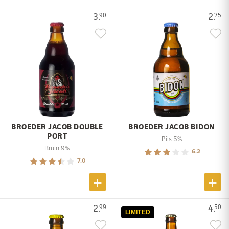
3.
2.
90
75
BROEDER JACOB DOUBLE
BROEDER JACOB BIDON
PORT
Pils 5%
Bruin 9%
6.2
7.0
2.
4.
99
50
LIMITED