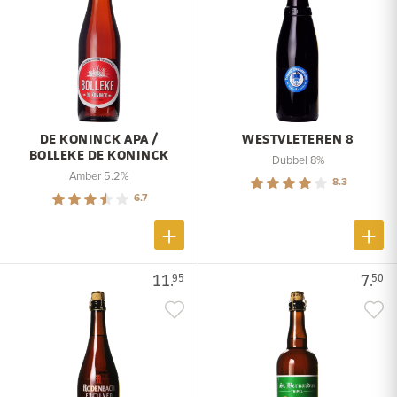
DE KONINCK APA /
WESTVLETEREN 8
BOLLEKE DE KONINCK
Dubbel 8%
Amber 5.2%
8.3
6.7
11.
7.
95
50