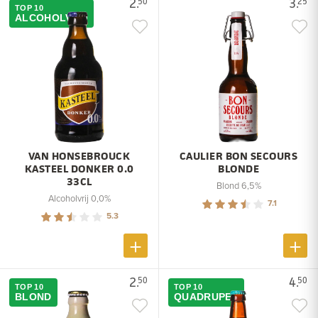
2.
3.
50
25
TOP 10
ALCOHOLVRIJ
VAN HONSEBROUCK
CAULIER BON SECOURS
KASTEEL DONKER 0.0
BLONDE
33CL
Blond 6,5%
Alcoholvrij 0,0%
7.1
5.3
2.
4.
50
50
TOP 10
TOP 10
BLOND
QUADRUPEL