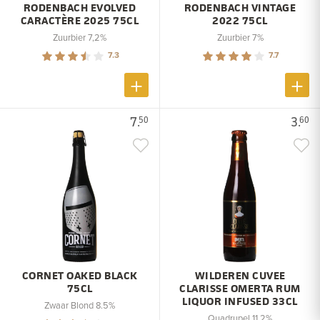
RODENBACH EVOLVED
RODENBACH VINTAGE
CARACTÈRE 2025 75CL
2022 75CL
Zuurbier 7,2%
Zuurbier 7%
7.3
7.7
7.
3.
50
60
CORNET OAKED BLACK
WILDEREN CUVEE
75CL
CLARISSE OMERTA RUM
LIQUOR INFUSED 33CL
Zwaar Blond 8.5%
Quadrupel 11,2%