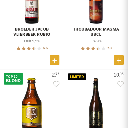
BROEDER JACOB
TROUBADOUR MAGMA
VLIERBEEK RUBIO
33CL
Fruit 5,5%
IPA 9%
6.6
7.3
2.
10.
75
95
TOP 10
LIMITED
BLOND