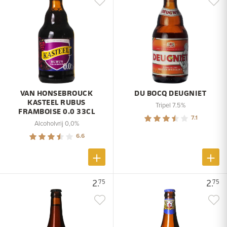
VAN HONSEBROUCK
DU BOCQ DEUGNIET
KASTEEL RUBUS
Tripel 7.5%
FRAMBOISE 0.0 33CL
7.1
Alcoholvrij 0,0%
6.6
2.
2.
75
75