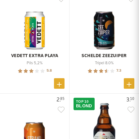
VEDETT EXTRA PLAYA
SCHELDE ZEEZUIPER
Pils 5,2%
Tripel 8.0%
5.8
7.3
2.
3.
85
10
TOP 10
BLOND