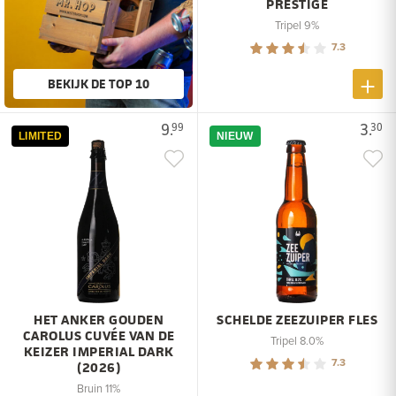
PRESTIGE
Tripel 9%
7.3
BEKIJK DE TOP 10
9.
3.
99
30
LIMITED
NIEUW
HET ANKER GOUDEN
SCHELDE ZEEZUIPER FLES
CAROLUS CUVÉE VAN DE
Tripel 8.0%
KEIZER IMPERIAL DARK
7.3
(2026)
Bruin 11%