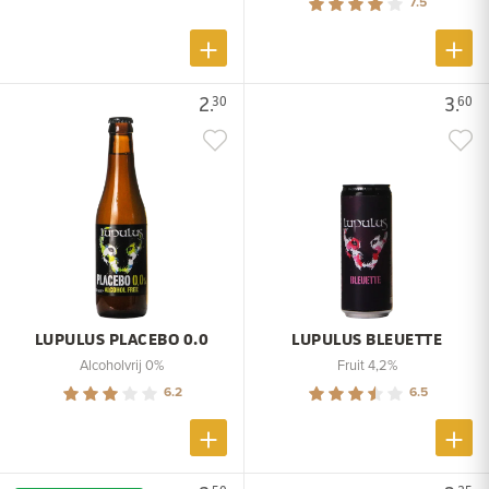
7.5
2.
3.
30
60
LUPULUS PLACEBO 0.0
LUPULUS BLEUETTE
Alcoholvrij 0%
Fruit 4,2%
6.2
6.5