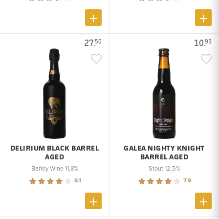
27.
10.
50
95
DELIRIUM BLACK BARREL
GALEA NIGHTY KNIGHT
AGED
BARREL AGED
Barley Wine 11,8%
Stout 12,5%
8.1
7.9