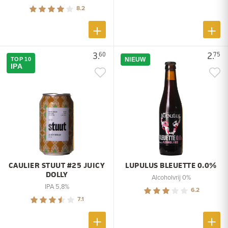
8.2
3.
2.
60
75
TOP 10
NIEUW
IPA
CAULIER STUUT #25 JUICY
LUPULUS BLEUETTE 0.0%
DOLLY
Alcoholvrij 0%
IPA 5,8%
6.2
7.1