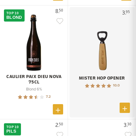
8.
50
3.
95
TOP 10
BLOND
CAULIER PAIX DIEU NOVA
MISTER HOP OPENER
75CL
10.0
Blond 6%
7.2
2.
3.
50
30
TOP 10
PILS