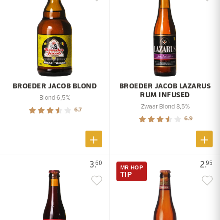
BROEDER JACOB BLOND
BROEDER JACOB LAZARUS
RUM INFUSED
Blond 6,5%
Zwaar Blond 8,5%
6.7
6.9
3.
2.
60
95
MR HOP
TIP