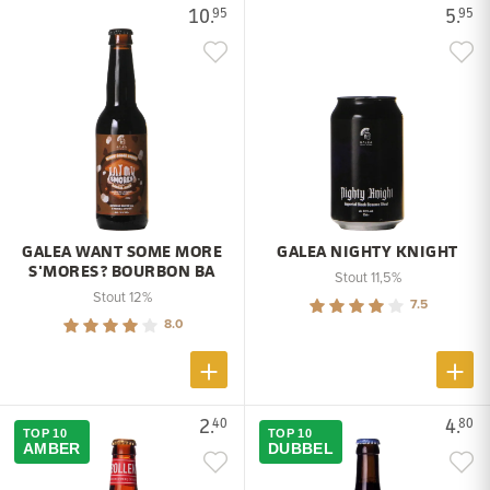
10.
5.
95
95
GALEA WANT SOME MORE
GALEA NIGHTY KNIGHT
S'MORES? BOURBON BA
Stout 11,5%
Stout 12%
7.5
8.0
2.
4.
40
80
TOP 10
TOP 10
AMBER
DUBBEL