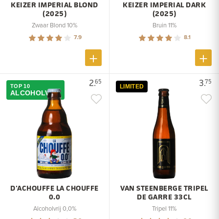
KEIZER IMPERIAL BLOND
KEIZER IMPERIAL DARK
(2025)
(2025)
Zwaar Blond 10%
Bruin 11%
7.9
8.1
2.
3.
65
75
TOP 10
LIMITED
ALCOHOLVRIJ
D'ACHOUFFE LA CHOUFFE
VAN STEENBERGE TRIPEL
0.0
DE GARRE 33CL
Alcoholvrij 0,0%
Tripel 11%