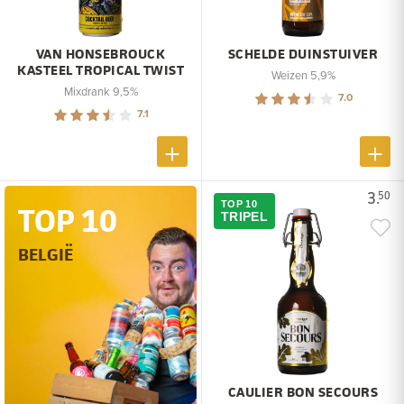
VAN HONSEBROUCK
SCHELDE DUINSTUIVER
KASTEEL TROPICAL TWIST
Weizen 5,9%
Mixdrank 9,5%
7.0
7.1
3.
50
TOP 10
TOP 10
TRIPEL
BELGIË
CAULIER BON SECOURS