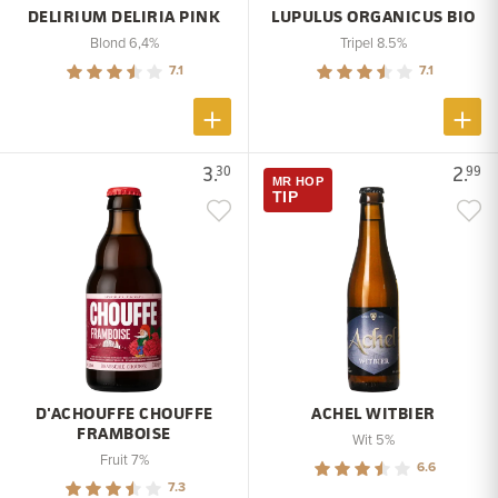
DELIRIUM DELIRIA PINK
LUPULUS ORGANICUS BIO
Blond 6,4%
Tripel 8.5%
7.1
7.1
3.
2.
30
99
MR HOP
TIP
D'ACHOUFFE CHOUFFE
ACHEL WITBIER
FRAMBOISE
Wit 5%
Fruit 7%
6.6
7.3