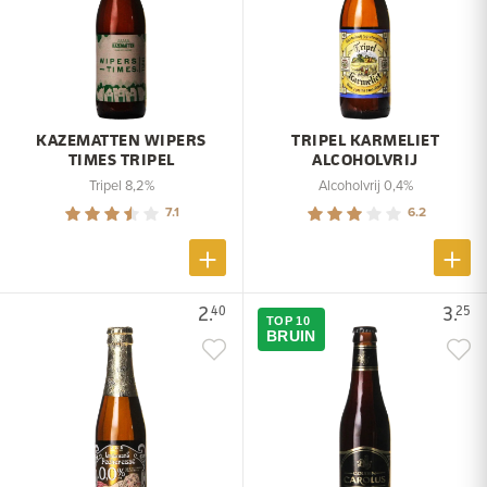
KAZEMATTEN WIPERS
TRIPEL KARMELIET
TIMES TRIPEL
ALCOHOLVRIJ
Tripel 8,2%
Alcoholvrij 0,4%
7.1
6.2
2.
3.
40
25
TOP 10
BRUIN