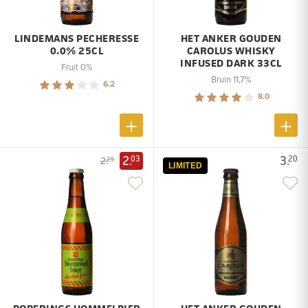
LINDEMANS PECHERESSE
HET ANKER GOUDEN
0.0% 25CL
CAROLUS WHISKY
INFUSED DARK 33CL
Fruit 0%
Bruin 11,7%
6.2
8.0
2.
3.
03
20
2.
25
LIMITED