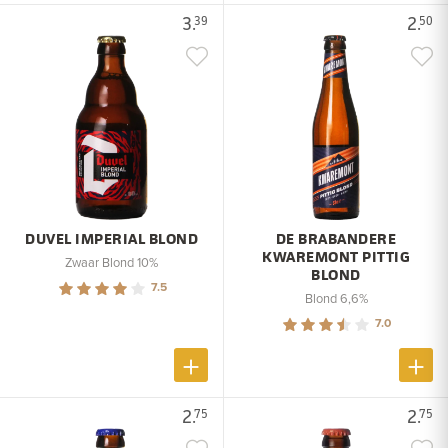
3.
2.
39
50
DUVEL IMPERIAL BLOND
DE BRABANDERE
KWAREMONT PITTIG
Zwaar Blond 10%
BLOND
7.5
Blond 6,6%
7.0
2.
2.
75
75