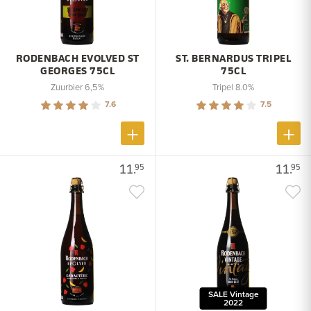
RODENBACH EVOLVED ST
ST. BERNARDUS TRIPEL
GEORGES 75CL
75CL
Zuurbier 6,5%
Tripel 8.0%
7.6
7.5
11.
11.
95
95
SALE Vintage
2022