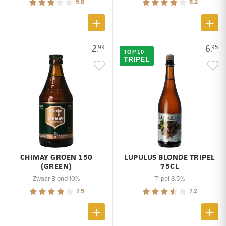
5.8
8.2
2.
6.
99
95
TOP 10
TRIPEL
CHIMAY GROEN 150
LUPULUS BLONDE TRIPEL
(GREEN)
75CL
Zwaar Blond 10%
Tripel 8.5%
7.5
7.2