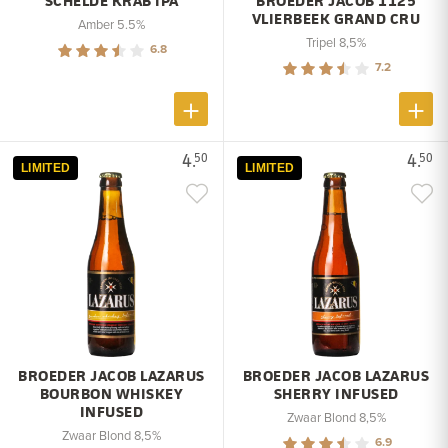
SCHELDE KRAB IPA
BROEDER JACOB 1125
VLIERBEEK GRAND CRU
Amber 5.5%
Tripel 8,5%
6.8
7.2
4.
4.
50
50
LIMITED
LIMITED
BROEDER JACOB LAZARUS
BROEDER JACOB LAZARUS
BOURBON WHISKEY
SHERRY INFUSED
INFUSED
Zwaar Blond 8,5%
Zwaar Blond 8,5%
6.9