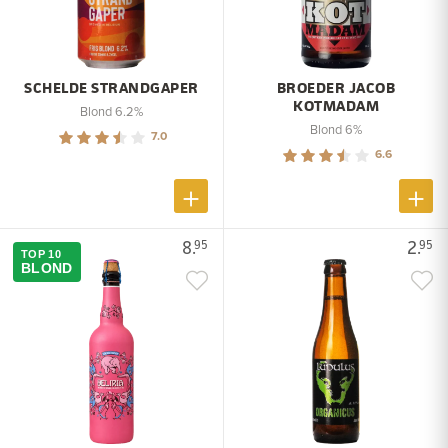
SCHELDE STRANDGAPER
BROEDER JACOB
KOTMADAM
Blond 6.2%
Blond 6%
7.0
6.6
8.
2.
95
95
TOP 10
BLOND