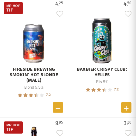
4.
4.
25
50
MR HOP
TIP
FIRESIDE BREWING
BAXBIER CRISPY CLUB:
SMOKIN' HOT BLONDE
HELLES
(MALE)
Pils 5%
Blond 5,5%
7.2
7.2
9.
3.
95
20
MR HOP
TIP