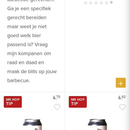
0
Ga je een specifiek
gerecht bereiden
maar weet je niet
goed welk bier
passend is? Vraag
mijn kompanen om
raad en daad en
maak de blits op jouw
barbecue.
4.
4.
70
60
MR HOP
MR HOP
TIP
TIP