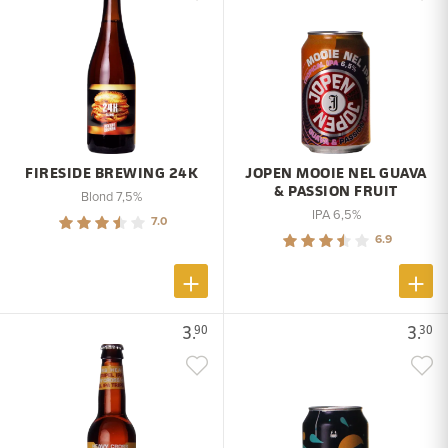
FIRESIDE BREWING 24K
JOPEN MOOIE NEL GUAVA
& PASSION FRUIT
Blond 7,5%
IPA 6,5%
7.0
6.9
3.
3.
90
30