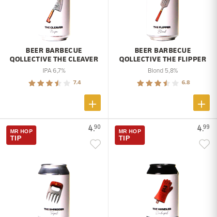
BEER BARBECUE
BEER BARBECUE
QOLLECTIVE THE CLEAVER
QOLLECTIVE THE FLIPPER
IPA 6,7%
Blond 5,8%
7.4
6.8
4.
4.
90
99
MR HOP
MR HOP
TIP
TIP