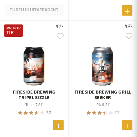
TIJDELIJK UITVERKOCHT
4.
4.
40
25
MR HOP
TIP
FIRESIDE BREWING
FIRESIDE BREWING GRILL
TRIPEL SIZZLE
SEEKER
Tripel 7,8%
IPA 6,3%
7.2
7.3