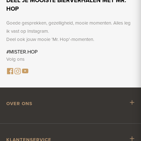
DEEL JE MOOISTE BIERVERHALEN MET MR.
HOP
Goede gesprekken, gezelligheid, mooie momenten. Alles leg
ik vast op Instagram.
Deel ook jouw mooie 'Mr. Hop'-momenten.
#MISTER.HOP
Volg ons
OVER ONS
Mr. Hop
Samenwerken met Mr. Hop
Vacatures
KLANTENSERVICE