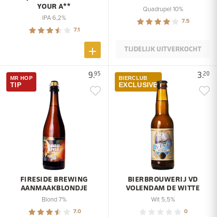
YOUR A**
Quadrupel 10%
IPA 6,2%
7.5
7.1
TIJDELIJK UITVERKOCHT
9.
3.
95
20
MR HOP
BIERCLUB
TIP
EXCLUSIVE
FIRESIDE BREWING
BIERBROUWERIJ VD
AANMAAKBLONDJE
VOLENDAM DE WITTE
Blond 7%
Wit 5,5%
7.0
0