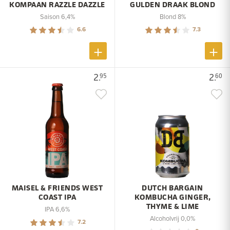
KOMPAAN RAZZLE DAZZLE
GULDEN DRAAK BLOND
Saison 6,4%
Blond 8%
6.6
7.3
2.
2.
95
60
MAISEL & FRIENDS WEST
DUTCH BARGAIN
COAST IPA
KOMBUCHA GINGER,
THYME & LIME
IPA 6,6%
Alcoholvrij 0,0%
7.2