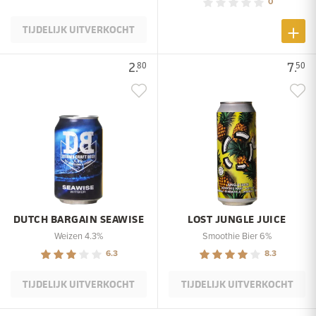
0
TIJDELIJK UITVERKOCHT
2.
7.
80
50
DUTCH BARGAIN SEAWISE
LOST JUNGLE JUICE
Weizen 4.3%
Smoothie Bier 6%
6.3
8.3
TIJDELIJK UITVERKOCHT
TIJDELIJK UITVERKOCHT