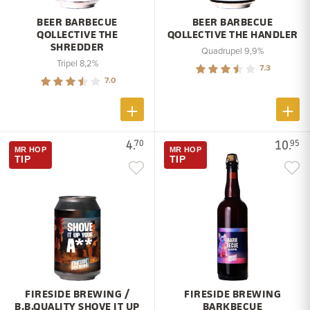
BEER BARBECUE
BEER BARBECUE
QOLLECTIVE THE
QOLLECTIVE THE HANDLER
SHREDDER
Quadrupel 9,9%
Tripel 8,2%
7.3
7.0
4.
10.
70
95
MR HOP
MR HOP
TIP
TIP
FIRESIDE BREWING /
FIRESIDE BREWING
B.B.QUALITY SHOVE IT UP
BARKBECUE