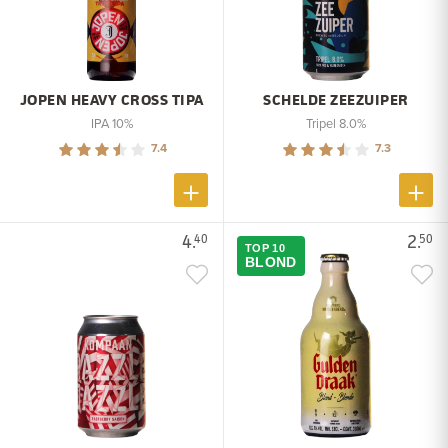
JOPEN HEAVY CROSS TIPA
SCHELDE ZEEZUIPER
IPA 10%
Tripel 8.0%
7.4
7.3
4.
2.
40
50
TOP 10
BLOND